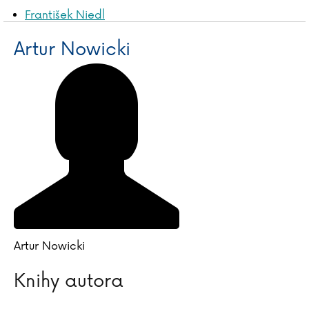
František Niedl
Pascal Nöldner
Artur Nowicki
Jan Novák
Klára Nováková
David Novotný
Artur Nowicki
Artur Nowicki
Knihy autora