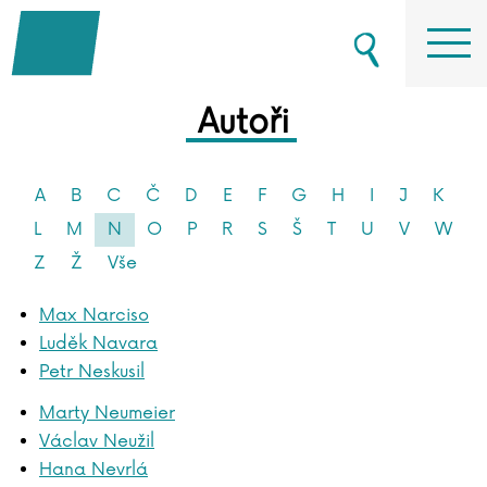
Autoři
A
B
C
Č
D
E
F
G
H
I
J
K
L
M
N
O
P
R
S
Š
T
U
V
W
Z
Ž
Vše
Max Narciso
Luděk Navara
Petr Neskusil
Marty Neumeier
Václav Neužil
Hana Nevrlá