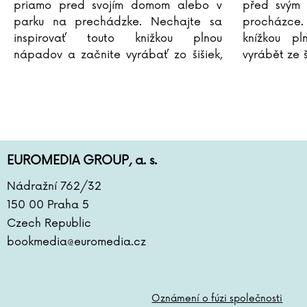
priamo pred svojím domom alebo v
před svým
parku na prechádzke. Nechajte sa
procházce. 
inspirovať touto knižkou plnou
knížkou p
nápadov a začnite vyrábať zo šišiek,
vyrábět ze 
gaštanov alebo rôznych listov tie
listů ty n
najfarebnejšie dekorácie a
...
dárečky, kt
EUROMEDIA GROUP, a. s.
Nádražní 762/32
150 00 Praha 5
Czech Republic
bookmedia@euromedia.cz
Oznámení o fúzi společnosti