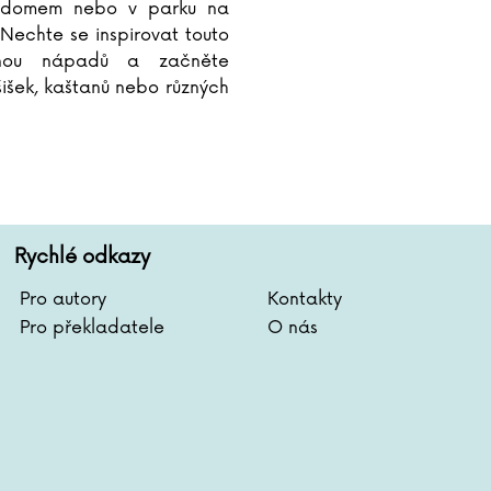
 domem nebo v parku na
Nechte se inspirovat touto
lnou nápadů a začněte
šišek, kaštanů nebo různých
ejbarevnější dekorace a
eré
...
Rychlé odkazy
Pro autory
Kontakty
Pro překladatele
O nás