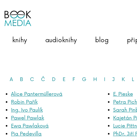
knihy
audioknihy
blog
při
A
B
C
Č
D
E
F
G
H
I
J
K
L
Alice Pantermüllerová
E. Pieske
Robin Pařík
Petra Pic
Ing. Ivo Paulík
Sarah Pin
Pawel Pawlak
Kajetán P
Ewa Pawlaková
Lucie Pitt
Pia Pedevilla
PhDr. Jiří 