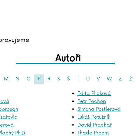
pravujeme
Autoři
M
N
O
P
R
S
Š
T
U
V
W
Z
Ž
Edita Plicková
hová
Petr Pochop
borough
Simona Postlerová
ísařovic
Lukáš Potužník
nerová
David Prachař
Plachý Ph.D.
Thade Precht