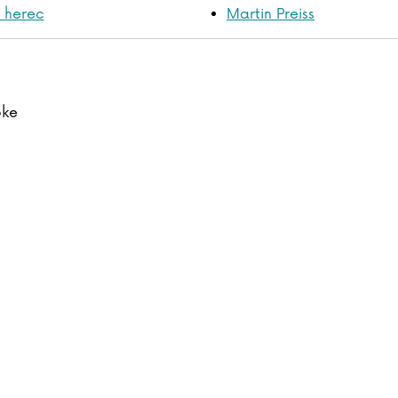
ý herec
Martin Preiss
pke