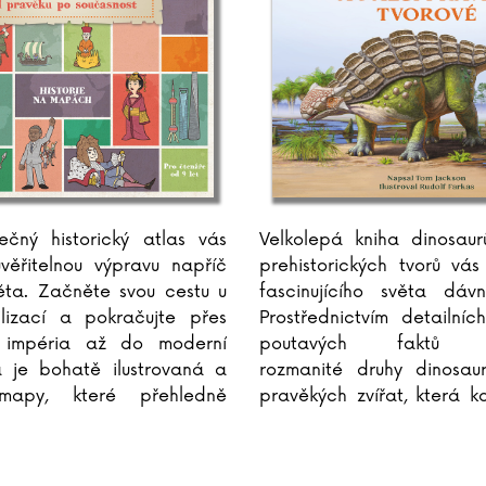
ečný historický atlas vás
Velkolepá kniha dinosaur
věřitelnou výpravu napříč
prehistorických tvorů vá
ěta. Začněte svou cestu u
fascinujícího světa dávn
ilizací a pokračujte přes
Prostřednictvím detailních
á impéria až do moderní
poutavých faktů př
a je bohatě ilustrovaná a
rozmanité druhy dinosaur
mapy, které přehledně
pravěkých zvířat, která k
ak se jednotlivé události a
naši planetu. Dozvíte se o 
vzájemně
...
...