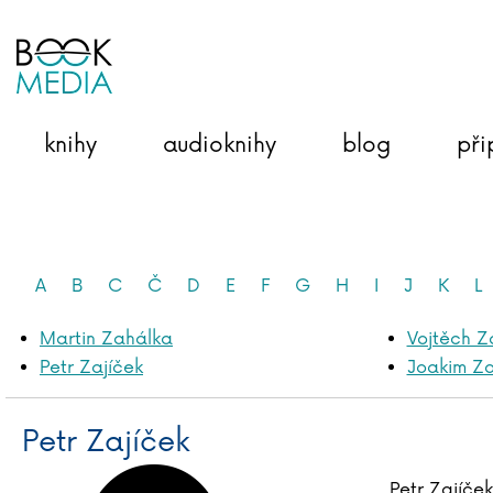
knihy
audioknihy
blog
při
A
B
C
Č
D
E
F
G
H
I
J
K
L
Martin Zahálka
Vojtěch Z
Petr Zajíček
Joakim Z
Petr Zajíček
Petr Zajíček