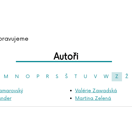
pravujeme
Autoři
M
N
O
P
R
S
Š
T
U
V
W
Z
Ž
amarovský
Valérie Zawadská
ander
Martina Zelená