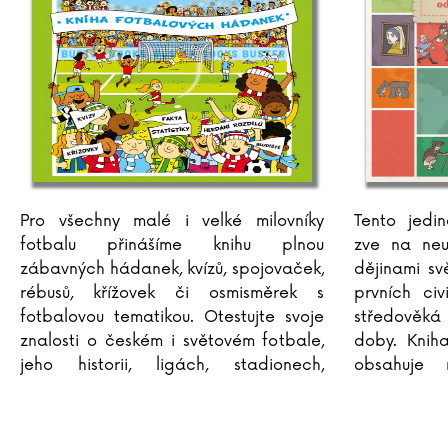
Pro všechny malé i velké milovníky
Tento jedin
fotbalu přinášíme knihu plnou
zve na neu
zábavných hádanek, kvízů, spojovaček,
dějinami sv
rébusů, křížovek či osmisměrek s
prvních civ
fotbalovou tematikou. Otestujte svoje
středověk
znalosti o českém i světovém fotbale,
doby. Knih
jeho historii, ligách, stadionech,
obsahuje 
klubech i jednotlivých hráčích. Nejen
zobrazují, j
že se skvěle
...
civilizace 