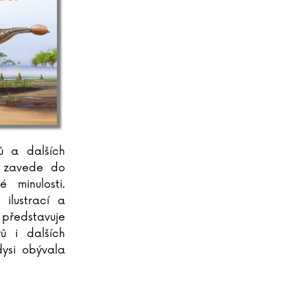
ů a dalších
s zavede do
é minulosti.
 ilustrací a
edstavuje
ů i dalších
dysi obývala
jejich životě