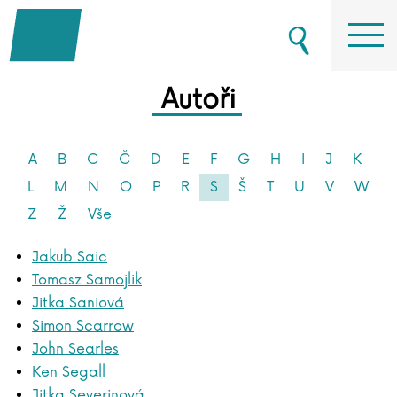
Autoři
A
B
C
Č
D
E
F
G
H
I
J
K
L
M
N
O
P
R
S
Š
T
U
V
W
Z
Ž
Vše
Jakub Saic
Tomasz Samojlik
Jitka Saniová
Simon Scarrow
John Searles
Ken Segall
Jitka Severinová