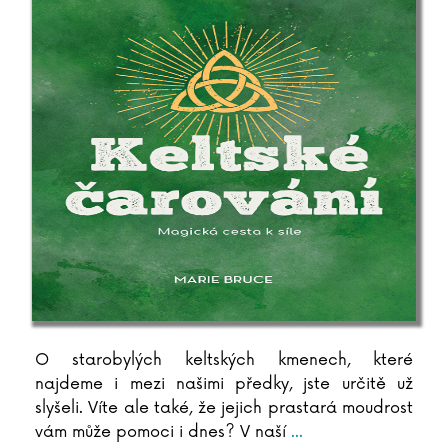
Pavel Soukup
Michal Stalmach
Adrianna Staniszewska
Urszula Staniszewska
Kristýna Staňková
Christiane Steffan
Tanja Steinbach
John Steinbeck
Miloslav Stingl
Bram Stoker
Irving Stone
Martin Stránský
Neil Strauss
O starobylých keltských kmenech, které
Gard Sveen
najdeme i mezi našimi předky, jste určitě už
Ivana Svitková
slyšeli. Víte ale také, že jejich prastará moudrost
Peter Swanson
vám může pomoci i dnes? V naší
...
Dana Syslová