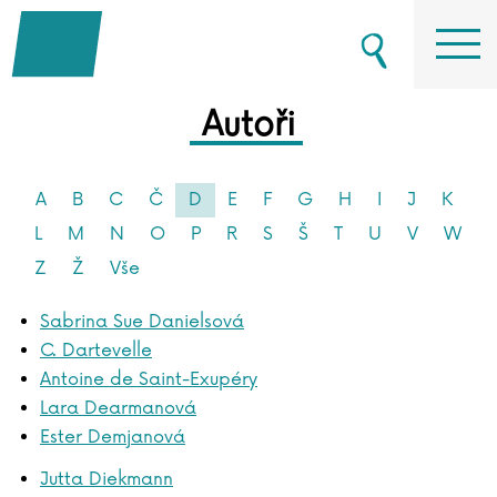
Autoři
A
B
C
Č
D
E
F
G
H
I
J
K
L
M
N
O
P
R
S
Š
T
U
V
W
Z
Ž
Vše
Sabrina Sue Danielsová
C. Dartevelle
Antoine de Saint-Exupéry
Lara Dearmanová
Ester Demjanová
Jutta Diekmann