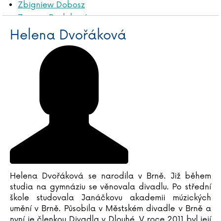
Zbigniew Dobosz
Zuzana Dodoková
Sonja Donnenwirth
Helena Dvořáková
Hans-Günther Döring
Zuzana Dostálová
Silja du Mont
Miroslav Dub
Adolf Dudek
Radovan Dunaj
Ana Duša
Jiří Dvořák
Helena Dvořáková
Emilia Dziubaková
Helena Dvořáková se narodila v Brně. Již během
studia na gymnáziu se věnovala divadlu. Po střední
škole studovala Janáčkovu akademii múzických
umění v Brně. Působila v Městském divadle v Brně a
nyní je členkou Divadla v Dlouhé. V roce 2011 byl její