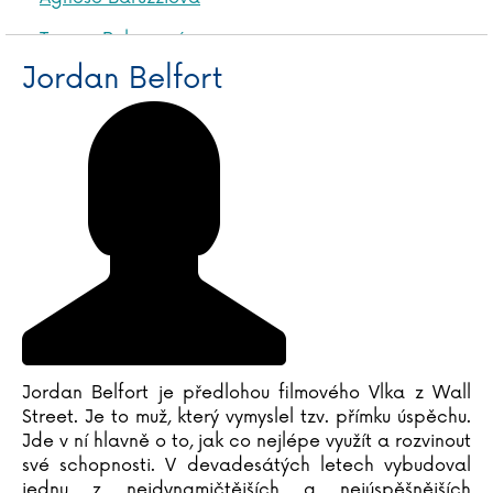
Tereza Bebarová
Jordan Belfort
Jordan Belfort
Václav Bělohradský
Vladislav Beneš
Anna Benning
Adrian Besley
Laurent Binet
Judy Blumeová
Emil Boček
Paula Bossio
Katja Brandisová
Richard Branson
Jordan Belfort je předlohou filmového Vlka z Wall
Sara Brezzi
Street. Je to muž, který vymyslel tzv. přímku úspěchu.
Otakar Brousek ml.
Jde v ní hlavně o to, jak co nejlépe využít a rozvinout
své schopnosti. V devadesátých letech vybudoval
Marie Bruce
jednu z nejdynamičtějších a nejúspěšnějších