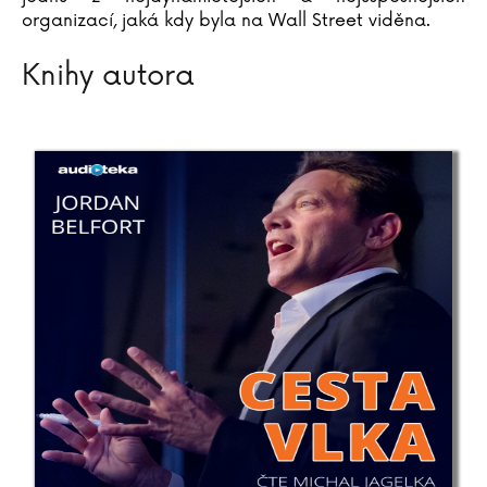
Christiane Brüning
organizací, jaká kdy byla na Wall Street viděna.
Catherine Bruzzone
Konrad Budzyk
Knihy autora
Igor Bukovský