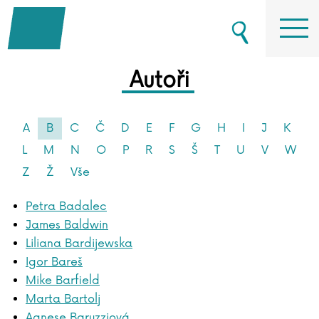
Autoři
A
B
C
Č
D
E
F
G
H
I
J
K
L
M
N
O
P
R
S
Š
T
U
V
W
Z
Ž
Vše
Petra Badalec
James Baldwin
Liliana Bardijewska
Igor Bareš
Mike Barfield
Marta Bartolj
Agnese Baruzziová