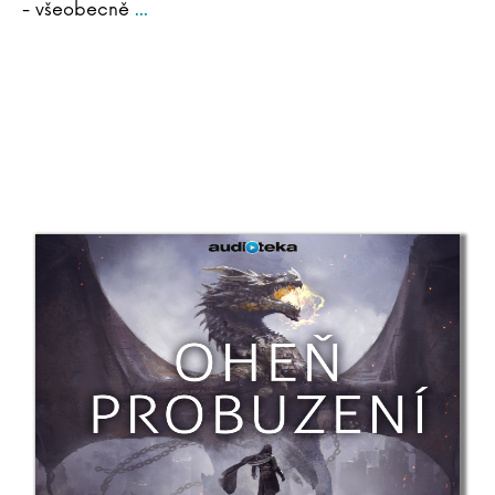
- všeobecně
...