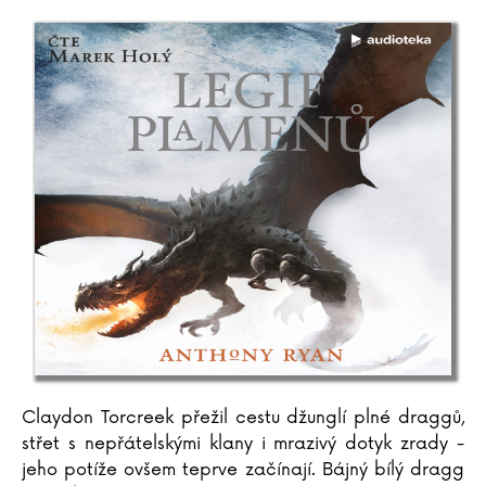
Claydon Torcreek přežil cestu džunglí plné draggů,
střet s nepřátelskými klany i mrazivý dotyk zrady -
jeho potíže ovšem teprve začínají. Bájný bílý dragg