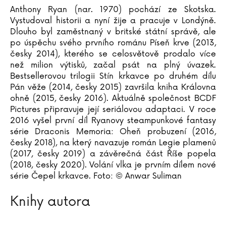
Anthony Ryan (nar. 1970) pochází ze Skotska.
Vystudoval historii a nyní žije a pracuje v Londýně.
Dlouho byl zaměstnaný v britské státní správě, ale
po úspěchu svého prvního románu Píseň krve (2013,
česky 2014), kterého se celosvětově prodalo více
než milion výtisků, začal psát na plný úvazek.
Bestsellerovou trilogii Stín krkavce po druhém dílu
Pán věže (2014, česky 2015) završila kniha Královna
ohně (2015, česky 2016). Aktuálně společnost BCDF
Pictures připravuje její seriálovou adaptaci. V roce
2016 vyšel první díl Ryanovy steampunkové fantasy
série Draconis Memoria: Oheň probuzení (2016,
česky 2018), na který navazuje román Legie plamenů
(2017, česky 2019) a závěrečná část Říše popela
(2018, česky 2020). Volání vlka je prvním dílem nové
série Čepel krkavce. Foto: © Anwar Suliman
Knihy autora