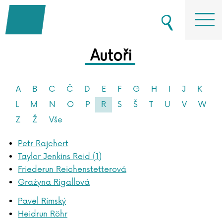
Autoři
A
B
C
Č
D
E
F
G
H
I
J
K
L
M
N
O
P
R
S
Š
T
U
V
W
Z
Ž
Vše
Petr Rajchert
Taylor Jenkins Reid (1)
Friederun Reichenstetterová
Grażyna Rigallová
Pavel Rímský
Heidrun Röhr