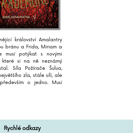
ějící království Amalantry
ou bránu a Frida, Miriam a
e musí potýkat s novými
, které si na ně neznámý
tal. Síla Požírače Šulua,
jvětšího zla, stále sílí, ale
í především o jedno. Musí
tele Iasa, který by mohl
erica před
...
Rychlé odkazy