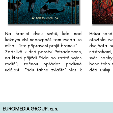
Na hranici dvou světů, kde nad
Hrůzu nahán
každým visí nebezpečí, tam zvedá se
otevřela sv
mlha… Jste připraveni projít branou?
dvojčata s
Zdánlivě klidné panství Petrademone,
nástrahami
na které přijíždí Frida po ztrátě svých
svět nachys
rodičů, začnou opřádat podivné
boha toho ne
události. Fridu táhne zvláštní hlas k
děti usiluj
velkému dubu na zahradě, místní psi
...
najít léči
zachránit G
EUROMEDIA GROUP, a. s.