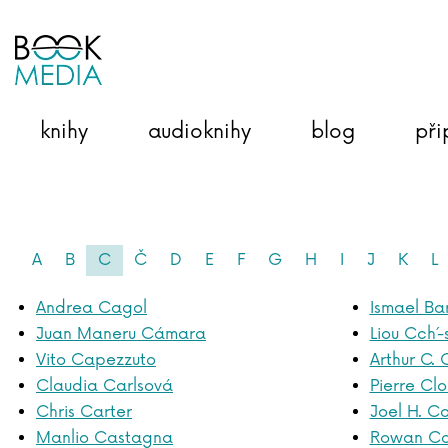
knihy
audioknihy
blog
při
A
B
C
Č
D
E
F
G
H
I
J
K
L
Andrea Cagol
Ismael Ba
Juan Maneru Cámara
Liou Cch´-s
Vito Capezzuto
Arthur C. 
Claudia Carlsová
Pierre Cl
Chris Carter
Joel H. C
Manlio Castagna
Rowan C