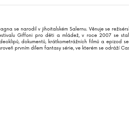
gna se narodil v jihoitalském Salernu. Věnuje se režisérs
estivalu Giffoni pro děti a mládež, v roce 2007 se st
ideoklipů, dokumentů, krátkometrážních filmů a epizod s
roveň prvním dílem fantasy série, ve kterém se odráží Cas