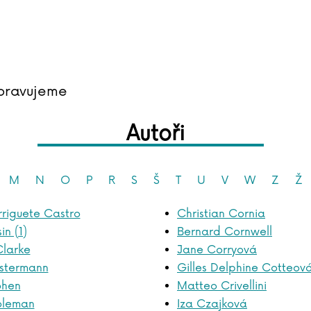
pravujeme
Autoři
M
N
O
P
R
S
Š
T
U
V
W
Z
Ž
rriguete Castro
Christian Cornia
in (1)
Bernard Cornwell
Clarke
Jane Corryová
ostermann
Gilles Delphine Cotteov
ohen
Matteo Crivellini
oleman
Iza Czajková