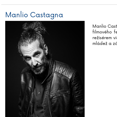
Manlio Castagna
Manlio Casta
filmového f
režisérem v
mládež a zá