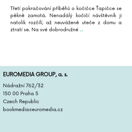
Třetí pokračování příběhů o kočičce Ťapičce se
pěkně zamotá. Nenadálý kočičí návštěvník ji
natolik rozčílí, až neuváženě uteče z domu a
ztratí se. Na své dobrodružné
...
EUROMEDIA GROUP, a. s.
Nádražní 762/32
150 00 Praha 5
Czech Republic
bookmedia@euromedia.cz