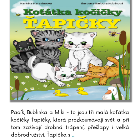
Lucie Königová
Stanislava Korcová
Jiří Korn
Milan Kornelia
Pavel Kosatík
Tomasz Kowal
Lucie Kožinová
Richard Krajčo
Karin Krajčová Babinská
Agota Kristofová
Sylvie Krupanská
Barbora Kubátová
Petr Kubes
Pacík, Bublinka a Miki - to jsou tři malá koťátka
Susanne Kuhlendahl
kočičky Ťapičky, která prozkoumávají svět a při
Zdeněk Kupka
tom zažívají drobná trápení, přešlapy i velká
Katarína Kvoriaková
dobrodružství. Ťapička s
...