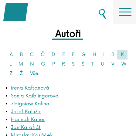
Autoři
A
B
C
Č
D
E
F
G
H
I
J
K
L
M
N
O
P
R
S
Š
T
U
V
W
Z
Ž
Vše
Irena Kaftanová
Sonja Kaiblingerová
Zbigniew Kalina
Josef Kaluža
Hannah Kaner
Jan Karafiát
Miroslav Kasáček