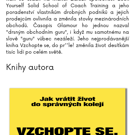
Lucie Königová
Yourself Solid School of Coach Training a jeho
poradenství vlastníkům drobných podniků a jejich
Stanislava Korcová
prodejcům ovlivnila a změnila stovky mezinárodních
Jiří Korn
obchodů. Časopis Glamour ho jednou nazval
Milan Kornelia
"drsným obchodním guru", i když mu samotnému na
Pavel Kosatík
slově "guru" vůbec nezáleží. Jeho nejprodávanější
Tomasz Kowal
kniha Vzchopte se, do pr**le! změnila život desítkám
Lucie Kožinová
tisíc lidí po celém světě.
Richard Krajčo
Knihy autora
Karin Krajčová Babinská
Agota Kristofová
Sylvie Krupanská
Barbora Kubátová
Petr Kubes
Susanne Kuhlendahl
Zdeněk Kupka
Katarína Kvoriaková