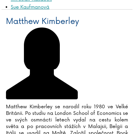
Sue Kaufmanová
Gecko Keck
Matthew Kimberley
Katja Kettu
Frauke Kiedaisch
Justyna Kieratová
Heather Kilgour
Matthew Kimberley
Stephen King
Tommi Kinnunen
Joseph Rudyard Kipling
Henry Kissinger
Lydia Klös
Jaroslav Kmenta
Matthew Kimberley se narodil roku 1980 ve Velké
Británii. Po studiu na London School of Economics se
Kristýna Kociánová
ve svých osmnácti letech vydal na cestu kolem
Daniela Kohlová
světa a po pracovních stážích v Malajsii, Belgii a
Michal Kolář
Itálii se usadil na Maltě. Založil společnost Book