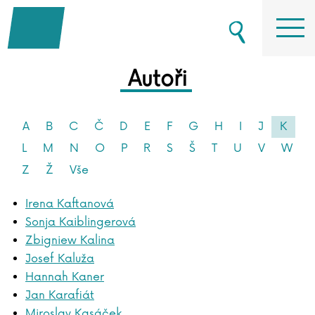
Autoři
A
B
C
Č
D
E
F
G
H
I
J
K
L
M
N
O
P
R
S
Š
T
U
V
W
Z
Ž
Vše
Irena Kaftanová
Sonja Kaiblingerová
Zbigniew Kalina
Josef Kaluža
Hannah Kaner
Jan Karafiát
Miroslav Kasáček