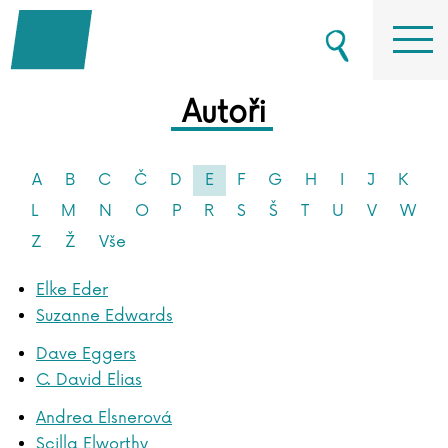
Autoři
A
B
C
Č
D
E
F
G
H
I
J
K
L
M
N
O
P
R
S
Š
T
U
V
W
Z
Ž
Vše
Elke Eder
Suzanne Edwards
Dave Eggers
C. David Elias
Andrea Elsnerová
Scilla Elworthy