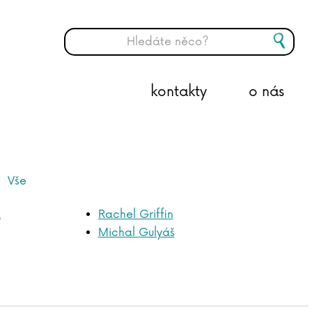
kontakty
o nás
Vše
a
Rachel Griffin
Michal Gulyáš