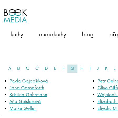
knihy
audioknihy
blog
při
A
B
C
Č
D
E
F
G
H
I
J
K
L
Pavla Gajdošíková
Petr Geln
Jana Ganseforth
Clive Giff
Kristina Gehrmann
Wojciech 
Aňa Geislerová
Elizabeth
Maike Geller
Eliyahu M.