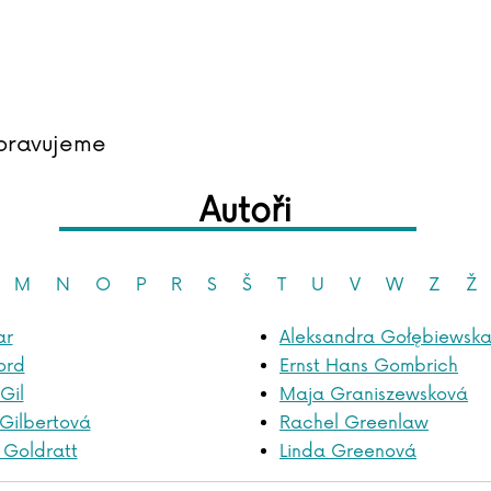
pravujeme
Autoři
M
N
O
P
R
S
Š
T
U
V
W
Z
Ž
ar
Aleksandra Gołębiewsk
ord
Ernst Hans Gombrich
Gil
Maja Graniszewsková
 Gilbertová
Rachel Greenlaw
 Goldratt
Linda Greenová