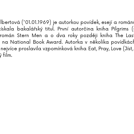
lbertová (*01.01.1969) je autorkou povídek, esejí a román
ískala bakalářský titul. První autorčina kniha Pilgrims 
 román Stern Men a o dva roky později kniha The Last
na National Book Award. Autorka v několika povídkách 
nejvíce proslavila vzpomínková kniha Eat, Pray, Love (Jíst
 film.