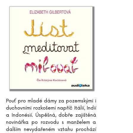
Pouť pro mladé dámy za pozemskými i
duchovními rozkošemi napříč Itálií, Indií
a Indonésií. Úspěšná, dobře zajištěná
novinářka po rozvodu s manželem a
dalším nevydařeném vztahu prochází