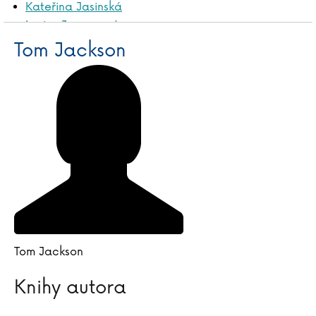
Kateřina Jasinská
Louise Jensenová
Tom Jackson
Ivana Jirešová
Tomáš Jirman
Boris Johnson
Tim Johnston
Brian Jay Jones
Ewa Jostes
Tom Jackson
Knihy autora