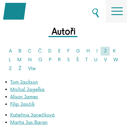
Autoři
A
B
C
Č
D
E
F
G
H
I
J
K
L
M
N
O
P
R
S
Š
T
U
V
W
Z
Ž
Vše
Tom Jackson
Michal Jagelka
Alison James
Filip Jančík
Kateřina Janečková
Marta Jas Baran