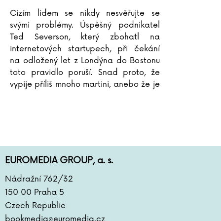
Cizím lidem se nikdy nesvěřujte se
svými problémy. Úspěšný podnikatel
Ted Severson, který zbohatl na
internetových startupech, při čekání
na odložený let z Londýna do Bostonu
toto pravidlo poruší. Snad proto, že
vypije příliš mnoho martini, anebo že je
neznámá Lily, která se s ním dá do řeči
v letištním baru, až příliš
...
EUROMEDIA GROUP, a. s.
Nádražní 762/32
150 00 Praha 5
Czech Republic
bookmedia@euromedia.cz