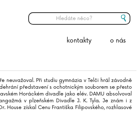
kontakty
o nás
éře neuvažoval. Při studiu gymnázia v Telči hrál závodně
 odehrání představení s ochotnickým souborem se přesto
jihlavském Horáckém divadle jako elév. DAMU absolvoval
 angažmá v plzeňském Divadle J. K. Tyla. Je znám i z
Dr. House získal Cenu Františka Filipovského, rozhlasové