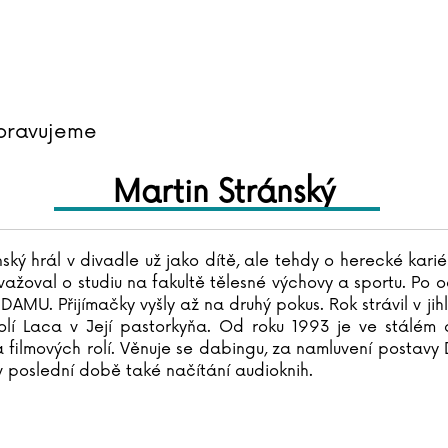
pravujeme
Martin Stránský
ský hrál v divadle už jako dítě, ale tehdy o herecké kari
uvažoval o studiu na fakultě tělesné výchovy a sportu. Po
 DAMU. Přijímačky vyšly až na druhý pokus. Rok strávil v 
olí Laca v Její pastorkyňa. Od roku 1993 je ve stálém
a filmových rolí. Věnuje se dabingu, za namluvení postavy 
v poslední době také načítání audioknih.