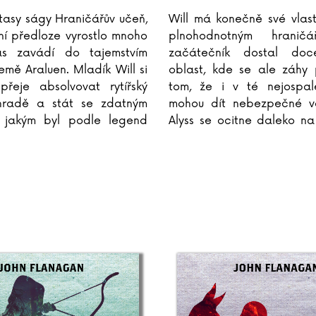
ntasy ságy Hraničářův učeň,
Will má konečně své vlast
žní předloze vyrostlo mnoho
plnohodnotným hranič
ás zavádí do tajemstvím
začátečník dostal doce
mě Araluen. Mladík Will si
oblast, kde se ale záhy 
přeje absolvovat rytířský
tom, že i v té nejospale
hradě a stát se zdatným
mohou dít nebezpečné vě
, jakým byl podle legend
Alyss se ocitne daleko na
 Na to, aby ho v bojové
má tajně - v převleku za
, je však
...
vyšetřit, co se skrývá
...