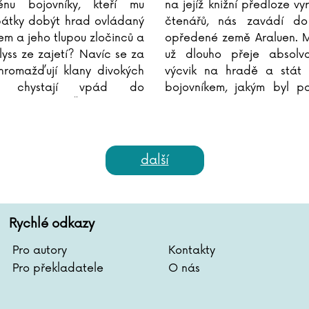
énu bojovníky, kteří mu
na jejíž knižní předloze v
átky dobýt hrad ovládaný
čtenářů, nás zavádí do
em a jeho tlupou zločinců a
opředené země Araluen. Ml
lyss ze zajetí? Navíc se za
už dlouho přeje absolvov
hromažďují klany divokých
výcvik na hradě a stát
a chystají vpád do
bojovníkem, jakým byl p
o království. Čas se krátí.
jeho otec. Na to, aby 
škole přijali, je však
...
další
Rychlé odkazy
Pro autory
Kontakty
Pro překladatele
O nás