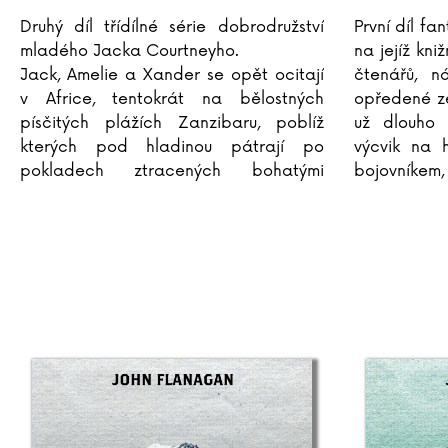
Druhý díl třídílné série dobrodružství
První díl fa
mladého Jacka Courtneyho.
na jejíž kni
Jack, Amelie a Xander se opět ocitají
čtenářů, n
v Africe, tentokrát na bělostných
opředené ze
písčitých plážích Zanzibaru, poblíž
už dlouho 
kterých pod hladinou pátrají po
výcvik na 
pokladech ztracených bohatými
bojovníkem
turisty. Výtěžek ze svého pátrání chtějí
jeho otec.
použít na
...
škole přijali