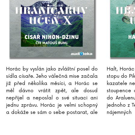
Horác by vyslán jako zvláštní posel do
Halt, Horác
sídla císaře. Jeho válečná mise začala
stopu do Pik
již před několika měsíci, a Horác se
kazatele n
měl dávno vrátit zpět, ale dosud
stoupence d
nepřijel a neposlal o své situaci ani
do Araluenu
jednu zprávu. Horác je velmi schopný
jednoho z 
a dokáže se sám o sebe postarat, ale
nájemných 
jeho přátelé se přesto nedokážou
zůstali naž
zbavit obav o jeho
...
...