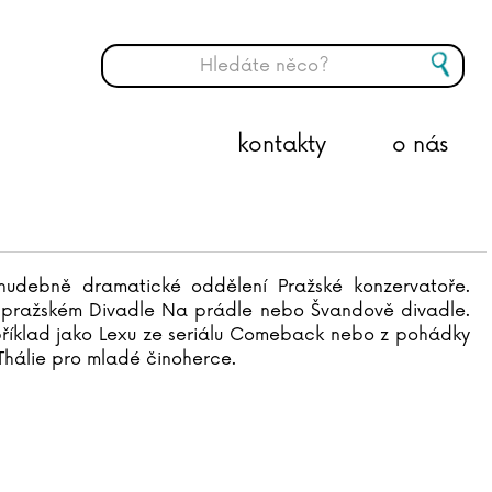
kontakty
o nás
 hudebně dramatické oddělení Pražské konzervatoře.
 v pražském Divadle Na prádle nebo Švandově divadle.
apříklad jako Lexu ze seriálu Comeback nebo z pohádky
Thálie pro mladé činoherce.