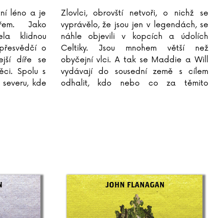
ní léno a je
Zlovlci, obrovští netvoři, o nichž se
ářem. Jako
vyprávělo, že jsou jen v legendách, se
la klidnou
náhle objevili v kopcích a údolích
přesvědčí o
Celtiky. Jsou mnohem větší než
jší díře se
obyčejní vlci. A tak se Maddie a Will
ci. Spolu s
vydávají do sousední země s cílem
 severu, kde
odhalit, kdo nebo co za těmito
 muzikanta -
nebezpečnými šelmami stojí. Will není z
cesty do Celtiky nadšen, protože
...