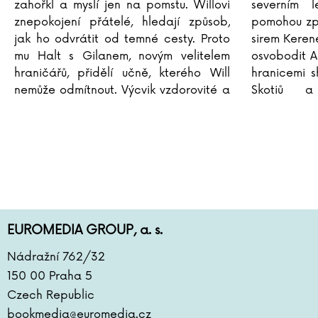
zahořkl a myslí jen na pomstu. Willovi
severním l
znepokojení přátelé, hledají způsob,
pomohou zp
jak ho odvrátit od temné cesty. Proto
sirem Keren
mu Halt s Gilanem, novým velitelem
osvobodit A
hraničářů, přidělí učně, kterého Will
hranicemi s
nemůže odmítnout. Výcvik vzdorovité a
Skotiů 
svéhlavé dospívající dívky, araulenské
araluenskéh
...
Willova
...
EUROMEDIA GROUP, a. s.
Nádražní 762/32
150 00 Praha 5
Czech Republic
bookmedia@euromedia.cz