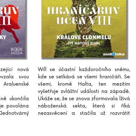
zející nová
Will se účastní každoročního sněmu,
vzala svou
kde se setkává se všemi hraničáři. Se
 Araluenské
všemi, kromě Halta, ten mezitím
vyšetřuje zvláštní události na západě.
ně ukončila
Ukáže se, že se znova zformovala lživá
 je povolána
náboženská sekta, která si říká
Jednotvárný
nezasvěcení a stačila už rozvrátit
jí, cítí se v
skoro pět z?šesti hibernijských
 z
...
království. Nyní je v?ohrožení
...