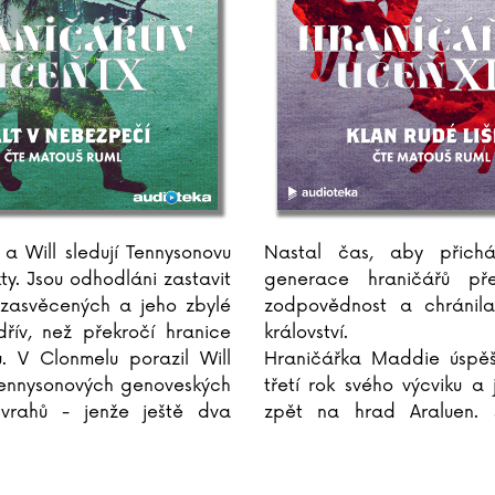
 a Will sledují Tennysonovu
Nastal čas, aby přichá
ty. Jsou odhodláni zastavit
generace hraničářů pře
ezasvěcených a jeho zbylé
zodpovědnost a chránila
řív, než překročí hranice
království.
. V Clonmelu porazil Will
Hraničářka Maddie úspěš
Tennysonových genoveských
třetí rok svého výcviku a
vrahů - jenže ještě dva
zpět na hrad Araluen. 
ivu. Bude Willovo a Haltovo
život na hradě ji však ubí
něm jako ve vězení a touží