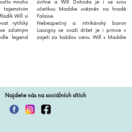
yrostlo mnoho
zvrtne a Will Dohoda je i se svou
 tajemstvím
učeňkou Maddie uvězněn na hradě
adík Will si
Falaise.
at rytířský
Nebezpečný a intrikánský baron
 se zdatným
Lassigny se snaží držet je i prince v
odle legend
zajetí za každou cenu. Will s Maddie
ho v bojové
jsou však odhodláni znovu utéct. Pokud
se chtějí vrátit domů, musí přijít na to
...
Najdete nás na sociálních sítích