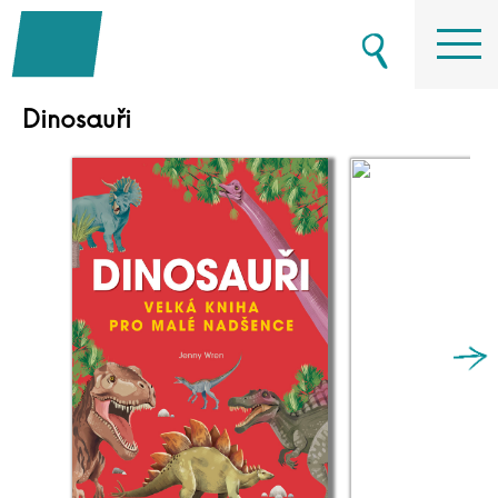
Dinosauři