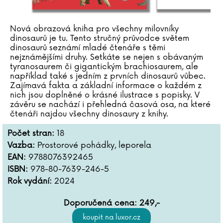
Nová obrazová kniha pro všechny milovníky
dinosaurů je tu. Tento stručný průvodce světem
dinosaurů seznámí mladé čtenáře s těmi
nejznámějšími druhy. Setkáte se nejen s obávaným
tyranosaurem či gigantickým brachiosaurem, ale
například také s jedním z prvních dinosaurů vůbec.
Zajímavá fakta a základní informace o každém z
nich jsou doplněné o krásné ilustrace s popisky. V
závěru se nachází i přehledná časová osa, na které
čtenáři najdou všechny dinosaury z knihy.
Počet stran:
18
Vazba:
Prostorové pohádky, leporela
EAN:
9788076392465
ISBN:
978-80-7639-246-5
Rok vydání:
2024
Doporučená cena:
249
,-