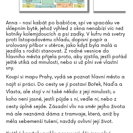
Anna - nosí kabát po babičce, spí ve spacáku ve
sklepním bytě, jehož výhled z okna nenabízí víc než
kotníky kolemjdoucích a psí zadky. V kufru má svetry
proti listopadovému chladu, dopisní papír a
srolovaný příbor v utěrce, jako když byla malá a
jezdila s rodiči stanovat. Z rodné vesnice do
hlavního města přijela proto, aby zjistila, jestli pořád
ještě utíká od minulosti, nebo si už plní své vlastní
sny.
Koupí si mapu Prahy, vydá se poznat hlavní město a
najít si práci. Do cesty se jí postaví Bořek, Naďa a
Vlasta, ale stojí v ní také někdo z její minulosti, u
koho není jasné, jestli půjde s ní, vedle ní, nebo z
cesty úplně sejde. Zásadní vliv na směr jejího života
má ale neznámá dáma z tramvaje, která, aniž by
měla sebemenší tušení, navždy ovlivní její život.