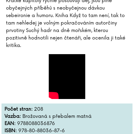
Krátké kapitoly rychle posouvají děj, jsou plné
obyčejných příběhů s neobyčejnou dávkou
sebeironie a humoru. Kniha Když to tam není, tak to
tam nehledej je volným pokračováním autorčiny
prvotiny Suchý hadr na dně mořském, kterou
pozitivně hodnotili nejen čtenáři, ale ocenila ji také
kritika.
Počet stran:
208
Vazba:
Brožovaná s přebalem matná
EAN:
9788088036876
ISBN:
978-80-88036-87-6