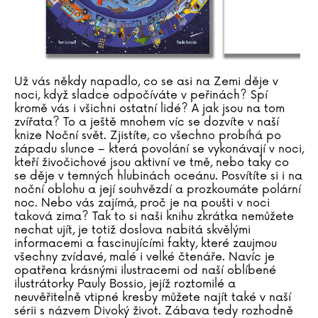
Už vás někdy napadlo, co se asi na Zemi děje v
noci, když sladce odpočíváte v peřinách? Spí
kromě vás i všichni ostatní lidé? A jak jsou na tom
zvířata? To a ještě mnohem víc se dozvíte v naší
knize Noční svět. Zjistíte, co všechno probíhá po
západu slunce – která povolání se vykonávají v noci,
kteří živočichové jsou aktivní ve tmě, nebo taky co
se děje v temných hlubinách oceánu. Posvítíte si i na
noční oblohu a její souhvězdí a prozkoumáte polární
noc. Nebo vás zajímá, proč je na poušti v noci
taková zima? Tak to si naši knihu zkrátka nemůžete
nechat ujít, je totiž doslova nabitá skvělými
informacemi a fascinujícími fakty, které zaujmou
všechny zvídavé, malé i velké čtenáře. Navíc je
opatřena krásnými ilustracemi od naší oblíbené
ilustrátorky Pauly Bossio, jejíž roztomilé a
neuvěřitelně vtipné kresby můžete najít také v naší
sérii s názvem Divoký život. Zábava tedy rozhodně