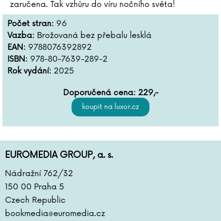
zaručena. Tak vzhůru do víru nočního světa!
Počet stran:
96
Vazba:
Brožovaná bez přebalu lesklá
EAN:
9788076392892
ISBN:
978-80-7639-289-2
Rok vydání:
2025
Doporučená cena:
229
,-
EUROMEDIA GROUP, a. s.
Nádražní 762/32
150 00 Praha 5
Czech Republic
bookmedia@euromedia.cz