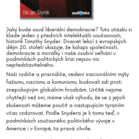
Jaký bude osud liberální demokracie? Tuto otázku si
klade jeden z předních intelektuálů současnosti,
historik Timothy Snyder. Dvacet lekcí z evropských
dějin 20. století ukazuje, že kolaps společnosti,
demokracie a morálky i naše osobní selhání v
podmínkách politických krizí nejsou nic
nepředstavitelného.
Naši rodiče a prarodiče, vedeni iracionálními mýty
fašismu, nacismu a komunismu, budovali zdi proti
znepokojivým globálním hrozbám. Určitě nejsme
chytřejší než oni, máme však výhodu, že se z jejich
zkušenosti můžeme poučit a nastupujícím tyraniím
včas vzdorovat. Podle Snydera je k tomu teď, v
podmínkách současného politického vývoje v
Americe i v Evropě, ta pravá chvíle.