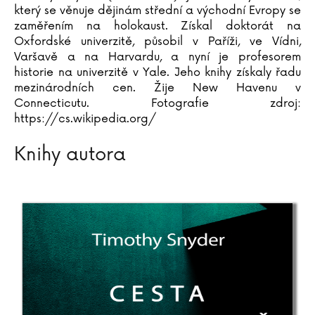
který se věnuje dějinám střední a východní Evropy se
Pavel Soukup
zaměřením na holokaust. Získal doktorát na
Michal Stalmach
Oxfordské univerzitě, působil v Paříži, ve Vídni,
Adrianna Staniszewska
Varšavě a na Harvardu, a nyní je profesorem
Urszula Staniszewska
historie na univerzitě v Yale. Jeho knihy získaly řadu
Kristýna Staňková
mezinárodních cen. Žije New Havenu v
Christiane Steffan
Connecticutu. Fotografie zdroj:
https://cs.wikipedia.org/
Tanja Steinbach
John Steinbeck
Knihy autora
Miloslav Stingl
Bram Stoker
Irving Stone
Martin Stránský
Neil Strauss
Gard Sveen
Ivana Svitková
Peter Swanson
Dana Syslová