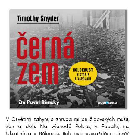
V Osvětimi zahynulo zhruba milion židovských mužů,
žen a dětí. Na východě Polska, v Pobaltí, na
Ukrajině a v Bělorusku jich bylo vyvražděno téměř