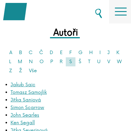
Autoři
A
B
C
Č
D
E
F
G
H
I
J
K
L
M
N
O
P
R
S
Š
T
U
V
W
Z
Ž
Vše
Jakub Saic
Tomasz Samojlik
Jitka Saniová
Simon Scarrow
John Searles
Ken Segall
Jitka Severinová