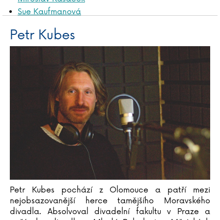
Sue Kaufmanová
Gecko Keck
Petr Kubes
Katja Kettu
Frauke Kiedaisch
Justyna Kieratová
Heather Kilgour
Matthew Kimberley
Stephen King
Tommi Kinnunen
Joseph Rudyard Kipling
Henry Kissinger
Lydia Klös
Jaroslav Kmenta
Kristýna Kociánová
Petr Kubes pochází z Olomouce a patří mezi
nejobsazovanější herce tamějšího Moravského
Daniela Kohlová
divadla. Absolvoval divadelní fakultu v Praze a
Michal Kolář