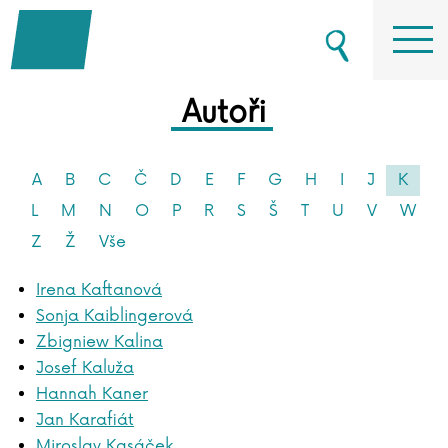
Autoři
A
B
C
Č
D
E
F
G
H
I
J
K
L
M
N
O
P
R
S
Š
T
U
V
W
Z
Ž
Vše
Irena Kaftanová
Sonja Kaiblingerová
Zbigniew Kalina
Josef Kaluža
Hannah Kaner
Jan Karafiát
Miroslav Kasáček