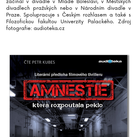
začínal v divadle v Mladé Boleslavi, v Městských
Lucie Königová
divadlech pražských nebo v Národním divadle v
Stanislava Korcová
Praze. Spolupracuje s Českým rozhlasem a také s
Jiří Korn
Filozofickou fakultou Univerzity Palackého. Zdroj
fotografie: audioteka.cz
Milan Kornelia
Pavel Kosatík
Tomasz Kowal
Lucie Kožinová
Richard Krajčo
Karin Krajčová Babinská
Agota Kristofová
Sylvie Krupanská
Barbora Kubátová
Petr Kubes
Susanne Kuhlendahl
Zdeněk Kupka
Katarína Kvoriaková