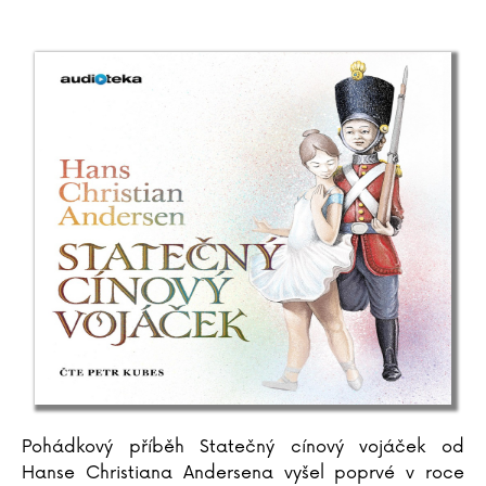
Simo Hiltunen
Peter Hince
Lukáš Hlavica
Jana Holcová
Marek Holý
Renata Honzovičová Volfová
Zbyšek Horák
Milada Horáková
Jorn Lier Horst
Susana Hoslet Barrios
Ondřej Hrdina
Ľubica Hroncová
Vanda Hybnerová
Dana Chodilová
F. Christiane
Agatha Christie
Pohádkový příběh Statečný cínový vojáček od
Hanse Christiana Andersena vyšel poprvé v roce
Ivana Chřibková