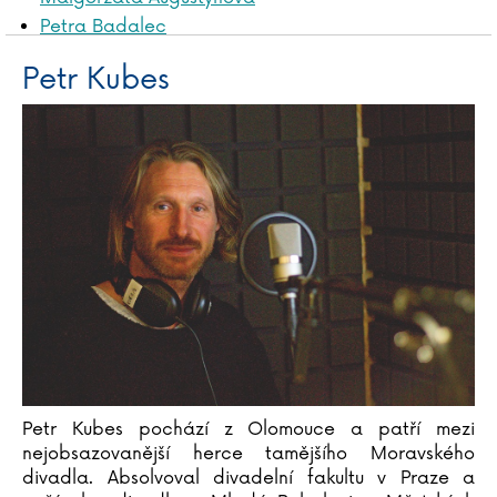
Petra Badalec
James Baldwin
Petr Kubes
Liliana Bardijewska
Igor Bareš
Mike Barfield
Marta Bartolj
Agnese Baruzziová
Tereza Bebarová
Jordan Belfort
Václav Bělohradský
Vladislav Beneš
Anna Benning
Adrian Besley
Laurent Binet
Petr Kubes pochází z Olomouce a patří mezi
Judy Blumeová
nejobsazovanější herce tamějšího Moravského
Emil Boček
divadla. Absolvoval divadelní fakultu v Praze a
Paula Bossio