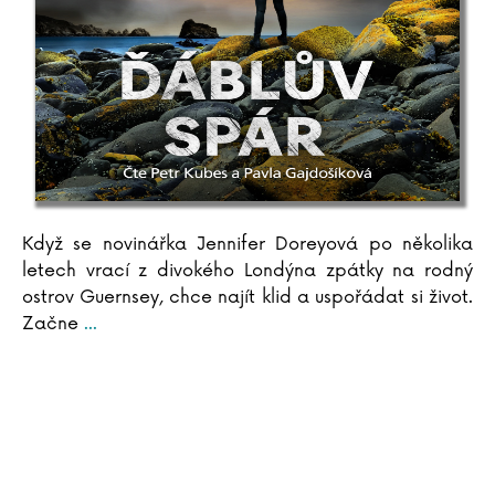
Ernst Hans Gombrich
Maja Graniszewsková
Rachel Greenlaw
Linda Greenová
Rachel Griffin
Michal Gulyáš
Kryštof Hádek
Chris Hadfield
Arthur Hailey
Když se novinářka Jennifer Doreyová po několika
Jan Hájek
letech vrací z divokého Londýna zpátky na rodný
Yuval Noah Harari
ostrov Guernsey, chce najít klid a uspořádat si život.
Markéta Harasimová
Začne
...
Jaroslav Havlíček
Stephen Hawking
Jakub Hejdánek
Jane Heyes
Stephanie Hiekmannová
Napoleon Hill