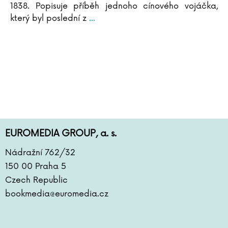
1838. Popisuje příběh jednoho cínového vojáčka,
Anna Iglikowska
který byl poslední z
...
Walter Isaacson
Klára Issová
Tom Jackson
Michal Jagelka
Alison James
Filip Jančík
Kateřina Janečková
Marta Jas Baran
Kateřina Jasinská
EUROMEDIA GROUP, a. s.
Louise Jensenová
Nádražní 762/32
Ivana Jirešová
Tomáš Jirman
150 00 Praha 5
Boris Johnson
Czech Republic
Tim Johnston
bookmedia@euromedia.cz
Brian Jay Jones
Ewa Jostes