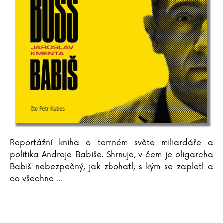
Antoine de Saint-Exupéry
Lara Dearmanová
Ester Demjanová
Jutta Diekmann
Zbigniew Dobosz
Zuzana Dodoková
Sonja Donnenwirth
Hans-Günther Döring
Zuzana Dostálová
Silja du Mont
Miroslav Dub
Reportážní kniha o temném světe miliardáře a
Adolf Dudek
politika Andreje Babiše. Shrnuje, v čem je oligarcha
Radovan Dunaj
Babiš nebezpečný, jak zbohatl, s kým se zapletl a
Ana Duša
co všechno
...
Jiří Dvořák
Helena Dvořáková
Emilia Dziubaková