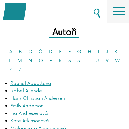
Autoři
A
B
C
Č
D
E
F
G
H
I
J
K
L
M
N
O
P
R
S
Š
T
U
V
W
Z
Ž
Rachel Abbottová
Isabel Allende
Hans Christian Andersen
Emily Anderson
Ina Andresenová
Kate Atkinsonová
Malgorzata Augustynová