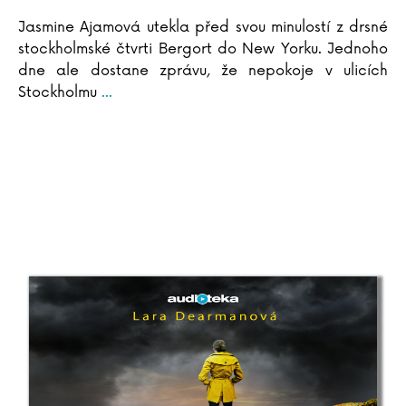
Sebestian Frenzel
Jasmine Ajamová utekla před svou minulostí z drsné
Vasil Fridrich
stockholmské čtvrti Bergort do New Yorku. Jednoho
Ivana Führmann Vízdalová
dne ale dostane zprávu, že nepokoje v ulicích
Ladislav Fuks
Stockholmu
...
Vladimír Fuksa
Pavla Gajdošíková
Jana Ganseforth
Kristina Gehrmann
Aňa Geislerová
Maike Geller
Petr Gelnar
Clive Gifford
Wojciech Gil
Elizabeth Gilbertová
Eliyahu M. Goldratt
Aleksandra Gołębiewska