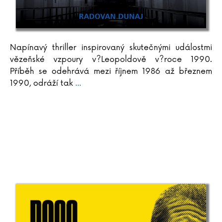
Arthur C. Clarke
Pierre Clostermann
Joel H. Cohen
Rowan Coleman
Napínavý thriller inspirovaný skutečnými událostmi
Christian Cornia
vězeňské vzpoury v?Leopoldově v?roce 1990.
Bernard Cornwell
Příběh se odehrává mezi říjnem 1986 až březnem
1990, odráží tak
...
Jane Corryová
Gilles Delphine Cotteová
Matteo Crivellini
Iza Czajková
Karel Čapek
Hynek Čermák
Dana Černá
Miroslav Černý
Mateja Črv Sužnik
Sabrina Sue Danielsová
C. Dartevelle