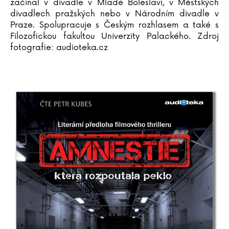
začínal v divadle v Mladé Boleslavi, v Městských
Katja Brandisová
divadlech pražských nebo v Národním divadle v
Richard Branson
Praze. Spolupracuje s Českým rozhlasem a také s
Sara Brezzi
Filozofickou fakultou Univerzity Palackého. Zdroj
fotografie: audioteka.cz
Otakar Brousek ml.
Marie Bruce
Christiane Brüning
Catherine Bruzzone
Konrad Budzyk
Igor Bukovský
Andrea Cagol
Juan Maneru Cámara
Vito Capezzuto
Claudia Carlsová
Chris Carter
Manlio Castagna
Ismael Barriguete Castro
Liou Cch´-sin (1)