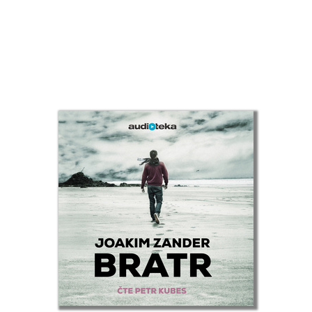
Elke Eder
Suzanne Edwards
Dave Eggers
C. David Elias
Andrea Elsnerová
Scilla Elworthy
Rudolf Farkas
John Farndon
Elena Ferrante
Marieke Ferrari
Lion Feuchtwanger
Richard Phillips Feynman
Michael Fitzgerald
John Flanagan
Gustave Flaubert
Martina Floßdorf
Miloš Forman
Ladislav Frej