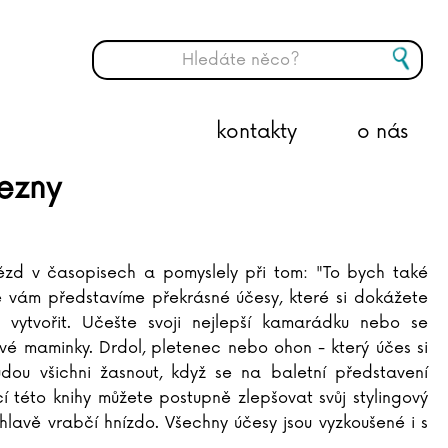
kontakty
o nás
ezny
hvězd v časopisech a pomyslely při tom: "To bych také
ze vám představíme překrásné účesy, které si dokážete
vytvořit. Učešte svoji nejlepší kamarádku nebo se
své maminky. Drdol, pletenec nebo ohon - který účes si
udou všichni žasnout, když se na baletní představení
 této knihy můžete postupně zlepšovat svůj stylingový
hlavě vrabčí hnízdo. Všechny účesy jsou vyzkoušené i s