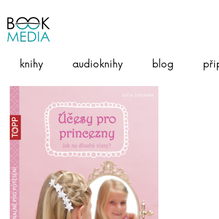
knihy
audioknihy
blog
při