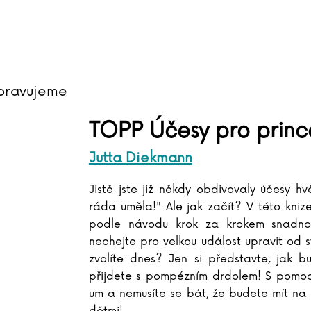
pravujeme
TOPP Účesy pro princ
Jutta Diekmann
Jistě jste již někdy obdivovaly účesy 
ráda uměla!" Ale jak začít? V této kni
podle návodu krok za krokem snadno 
nechejte pro velkou událost upravit od 
zvolíte dnes? Jen si představte, jak b
přijdete s pompézním drdolem! S pomocí
um a nemusíte se bát, že budete mít na 