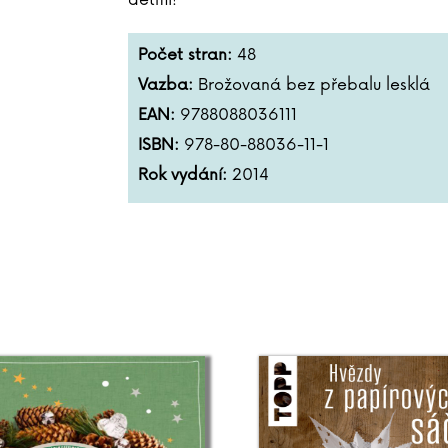
dětmi!
Počet stran:
48
Vazba:
Brožovaná bez přebalu lesklá
EAN:
9788088036111
ISBN:
978-80-88036-11-1
Rok vydání:
2014