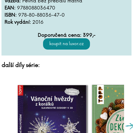
Vazba:
Pevná bez přebalu matná
EAN:
9788088036470
ISBN:
978-80-88036-47-0
Rok vydání:
2016
Doporučená cena:
399
,-
další díly série: