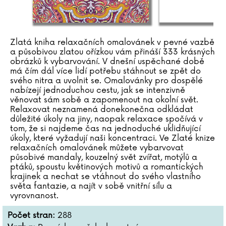
Zlatá kniha relaxačních omalovánek v pevné vazbě
a působivou zlatou ořízkou vám přináší 333 krásných
obrázků k vybarvování. V dnešní uspěchané době
má čím dál více lidí potřebu stáhnout se zpět do
svého nitra a uvolnit se. Omalovánky pro dospělé
nabízejí jednoduchou cestu, jak se intenzivně
věnovat sám sobě a zapomenout na okolní svět.
Relaxovat neznamená donekonečna odkládat
důležité úkoly na jiny, naopak relaxace spočívá v
tom, že si najdeme čas na jednoduché uklidňující
úkoly, které vyžadují naši koncentraci. Ve Zlaté knize
relaxačních omalovánek můžete vybarvovat
působivé mandaly, kouzelný svět zvířat, motýlů a
ptáků, spoustu květinových motivů a romantických
krajinek a nechat se vtáhnout do svého vlastního
světa fantazie, a najít v sobě vnitřní sílu a
vyrovnanost.
Počet stran:
288