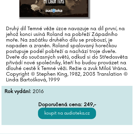
Druhý díl Temné věže úzce navazuje na díl první, na
jehož konci usíná Roland na pobřeží Západního
moře. Na začátku druhého dílu se probouzí, je
napaden a zraněn. Roland spalovaný horečkou
postupuje podél pobřeží a nachází troje dveře.
Dveře do současných světů, odkud si do Středosvěta
přivádí nové společníky, kteří ho budou provázet na
dlouhé cestě k Temné věži. Režie a zvuk Miloš Vrána.
Copyright © Stephen King, 1982, 2003 Translation ©
Linda Bartošková, 1999
Rok vydání:
2016
Doporučená cena:
249
,-