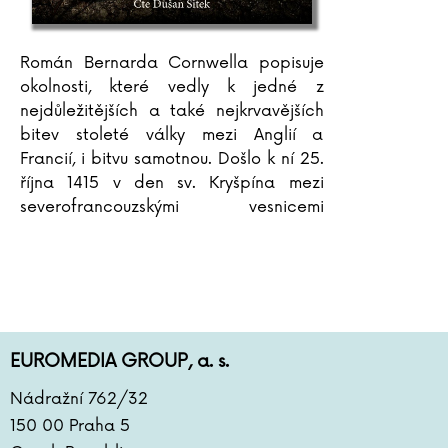
Liou Cch´-sin (1)
Agatha Ch
Arthur C. Clarke
Ivana Chř
Pierre Clostermann
Anna Igli
Román Bernarda Cornwella popisuje
Joel H. Cohen
Walter Is
okolnosti, které vedly k jedné z
Rowan Coleman
Klára Isso
nejdůležitějších a také nejkrvavějších
Christian Cornia
Tom Jack
bitev stoleté války mezi Anglií a
Francií, i bitvu samotnou. Došlo k ní 25.
Bernard Cornwell
Michal Ja
října 1415 v den sv. Kryšpína mezi
Jane Corryová
Alison Ja
severofrancouzskými vesnicemi
Gilles Delphine Cotteová
Filip Janč
Azincourt a Tramecourt. Anglický král
Matteo Crivellini
Kateřina 
Jindřich V. zde na
...
Iza Czajková
Marta Ja
Karel Čapek
Kateřina 
Hynek Čermák
Louise Je
Dana Černá
Ivana Jir
EUROMEDIA GROUP, a. s.
Miroslav Černý
Tomáš Jir
Mateja Črv Sužnik
Boris Joh
Nádražní 762/32
Sabrina Sue Danielsová
Tim Johns
150 00 Praha 5
C. Dartevelle
Brian Jay