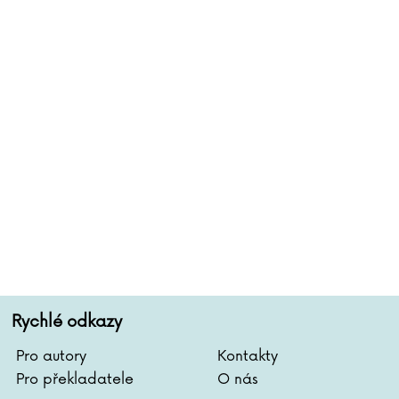
ristie
Dan Millman
ibková
Daniel Miňovský
kowska
Dror Mišani
aacson
Matthew Mockridge
vá
Charles Moore
son
Julian Mosedale
gelka
Remigiusz Mroz
mes
Dhan Gopal Mukerji
ík
Max Narciso
Janečková
Luděk Navara
s Baran
Petr Neskusil
Jasinská
Marty Neumeier
nsenová
Václav Neužil
ešová
Hana Nevrlá
Rychlé odkazy
man
František Niedl
nson
Pascal Nöldner
Pro autory
Kontakty
ton
Jan Novák
Pro překladatele
O nás
 Jones
Klára Nováková