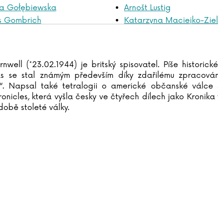
ra Gołębiewska
Arnošt Lustig
s Gombrich
Katarzyna Maciejko-Ziel
niszewsková
Hana Maciuchová
reenlaw
Alena Macurová
eenová
Adéla Macurová
nwell (*23.02.1944) je britský spisovatel. Píše histori
ffin
Alžběta Mahdalová
ás se stal známým především díky zdařilému zpracován
lyáš
Robert Malecki
“. Napsal také tetralogii o americké občanské válce St
ádek
Tom Malmquist
nicles, která vyšla česky ve čtyřech dílech jako Kronika 
 době stoleté války.
field
Mark Manson
ley
Marilyn Manson
Kasia Marciniewicz
h Harari
Jérémy Mariez
Harasimová
Bruno Marion
Havlíček
Natalie Marshall
Hawking
Cordula Martens
jdánek
George R.R. Martin
es
Marta Maruszaková