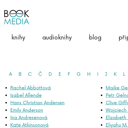
knihy
audioknihy
blog
při
A
B
C
Č
D
E
F
G
H
I
J
K
L
Rachel Abbottová
Maike Gel
Isabel Allende
Petr Geln
Hans Christian Andersen
Clive Giff
Emily Anderson
Wojciech 
Ina Andresenová
Elizabeth
Kate Atkinsonová
Eliyahu M.