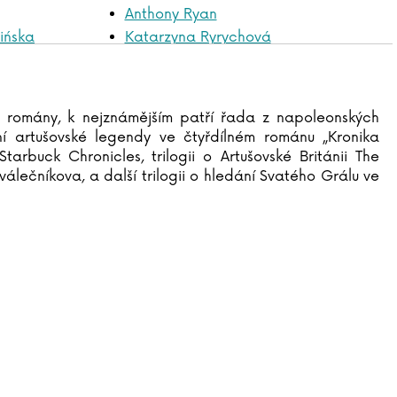
Anthony Ryan
ińska
Katarzyna Ryrychová
Jakub Saic
Tomasz Samojlik
Jitka Saniová
cké romány, k nejznámějším patří řada z napoleonských
Simon Scarrow
í artušovské legendy ve čtyřdílném románu „Kronika
John Searles
arbuck Chronicles, trilogii o Artušovské Británii The
Ken Segall
válečníkova, a další trilogii o hledání Svatého Grálu ve
Jitka Severinová
Guido Sgardoli
Lucie Schimmelová
Jasmin Schlaich
Vera Schmidtová
Gudrun Schmitt
Alena Schulz
Ursula Schwab
Jiří Schwarz