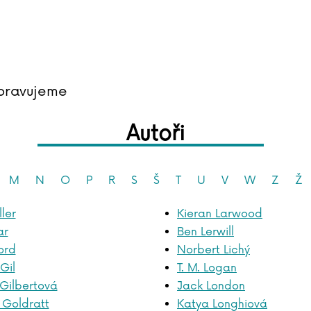
pravujeme
Autoři
M
N
O
P
R
S
Š
T
U
V
W
Z
Ž
ler
Kieran Larwood
ar
Ben Lerwill
ord
Norbert Lichý
Gil
T. M. Logan
 Gilbertová
Jack London
 Goldratt
Katya Longhiová