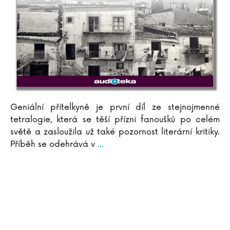
Arthur C. Clarke
Pierre Clostermann
Joel H. Cohen
Rowan Coleman
Christian Cornia
Bernard Cornwell
Jane Corryová
Gilles Delphine Cotteová
Geniální přítelkyně je první díl ze stejnojmenné
Matteo Crivellini
tetralogie, která se těší přízni fanoušků po celém
Iza Czajková
světě a zasloužila už také pozornost literární kritiky.
Karel Čapek
Příběh se odehrává v
...
Hynek Čermák
Dana Černá
Miroslav Černý
Mateja Črv Sužnik
Sabrina Sue Danielsová
C. Dartevelle