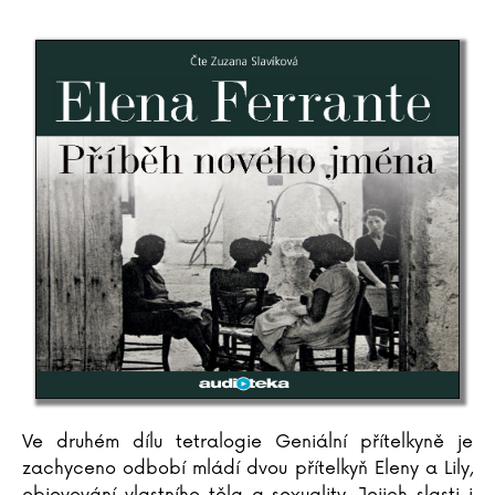
Antoine de Saint-Exupéry
Lara Dearmanová
Ester Demjanová
Jutta Diekmann
Zbigniew Dobosz
Zuzana Dodoková
Sonja Donnenwirth
Hans-Günther Döring
Zuzana Dostálová
Silja du Mont
Miroslav Dub
Adolf Dudek
Radovan Dunaj
Ana Duša
Jiří Dvořák
Helena Dvořáková
Ve druhém dílu tetralogie Geniální přítelkyně je
Emilia Dziubaková
zachyceno odbobí mládí dvou přítelkyň Eleny a Lily,