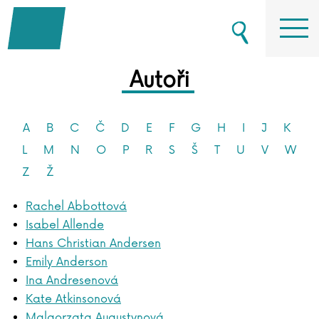
Autoři
A
B
C
Č
D
E
F
G
H
I
J
K
L
M
N
O
P
R
S
Š
T
U
V
W
Z
Ž
Rachel Abbottová
Isabel Allende
Hans Christian Andersen
Emily Anderson
Ina Andresenová
Kate Atkinsonová
Malgorzata Augustynová