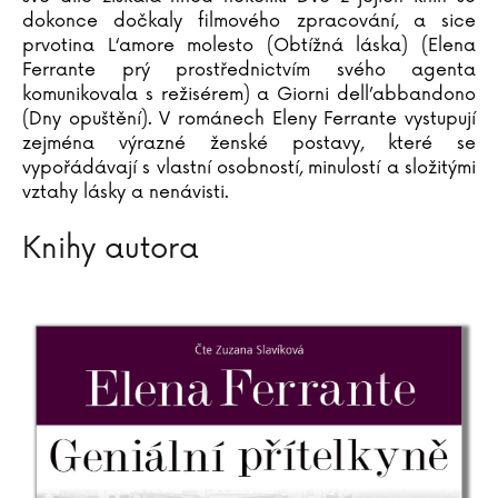
Katja Brandisová
dokonce dočkaly filmového zpracování, a sice
prvotina L‘amore molesto (Obtížná láska) (Elena
Richard Branson
Ferrante prý prostřednictvím svého agenta
Sara Brezzi
komunikovala s režisérem) a Giorni dell’abbandono
Otakar Brousek ml.
(Dny opuštění). V románech Eleny Ferrante vystupují
Marie Bruce
zejména výrazné ženské postavy, které se
Christiane Brüning
vypořádávají s vlastní osobností, minulostí a složitými
vztahy lásky a nenávisti.
Catherine Bruzzone
Konrad Budzyk
Knihy autora
Igor Bukovský
Andrea Cagol
Juan Maneru Cámara
Vito Capezzuto
Claudia Carlsová
Chris Carter
Manlio Castagna
Ismael Barriguete Castro
Liou Cch´-sin (1)