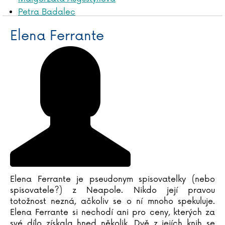
Petra Badalec
James Baldwin
Elena Ferrante
Liliana Bardijewska
Igor Bareš
Mike Barfield
Marta Bartolj
Agnese Baruzziová
Tereza Bebarová
Jordan Belfort
Václav Bělohradský
Vladislav Beneš
Anna Benning
Adrian Besley
Elena Ferrante je pseudonym spisovatelky (nebo
Laurent Binet
spisovatele?) z Neapole. Nikdo její pravou
Judy Blumeová
totožnost nezná, ačkoliv se o ní mnoho spekuluje.
Emil Boček
Elena Ferrante si nechodí ani pro ceny, kterých za
Paula Bossio
své dílo získala hned několik. Dvě z jejích knih se