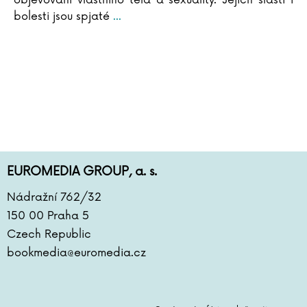
objevování vlastního těla a sexuality. Jejich slasti i
Elke Eder
bolesti jsou spjaté
...
Suzanne Edwards
Dave Eggers
C. David Elias
Andrea Elsnerová
Scilla Elworthy
Rudolf Farkas
John Farndon
Elena Ferrante
Marieke Ferrari
EUROMEDIA GROUP, a. s.
Lion Feuchtwanger
Richard Phillips Feynman
Nádražní 762/32
Michael Fitzgerald
150 00 Praha 5
John Flanagan
Czech Republic
Gustave Flaubert
bookmedia@euromedia.cz
Martina Floßdorf
Miloš Forman
Ladislav Frej