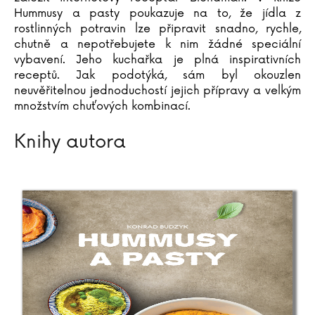
Katja Brandisová
Hummusy a pasty poukazuje na to, že jídla z
rostlinných potravin lze připravit snadno, rychle,
Richard Branson
chutně a nepotřebujete k nim žádné speciální
Sara Brezzi
vybavení. Jeho kuchařka je plná inspirativních
Otakar Brousek ml.
receptů. Jak podotýká, sám byl okouzlen
Marie Bruce
neuvěřitelnou jednoduchostí jejich přípravy a velkým
Christiane Brüning
množstvím chuťových kombinací.
Catherine Bruzzone
Knihy autora
Konrad Budzyk
Igor Bukovský
Andrea Cagol
Juan Maneru Cámara
Vito Capezzuto
Claudia Carlsová
Chris Carter
Manlio Castagna
Ismael Barriguete Castro
Liou Cch´-sin (1)