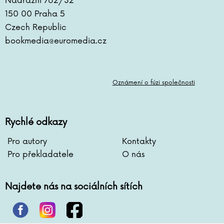
Nádražní 762/32
Antoine de Saint-Exupéry
150 00 Praha 5
Lara Dearmanová
Czech Republic
Ester Demjanová
bookmedia@euromedia.cz
Jutta Diekmann
Zbigniew Dobosz
Zuzana Dodoková
Sonja Donnenwirth
Oznámení o fúzi společnosti
Hans-Günther Döring
Zuzana Dostálová
Silja du Mont
Rychlé odkazy
Miroslav Dub
Pro autory
Kontakty
Adolf Dudek
Pro překladatele
O nás
Radovan Dunaj
Ana Duša
Jiří Dvořák
Najdete nás na sociálních sítích
Helena Dvořáková
Emilia Dziubaková