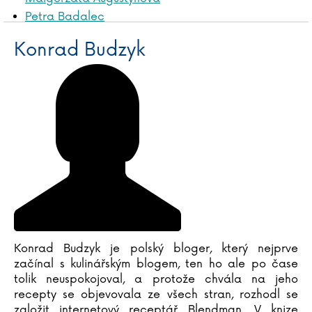
Petra Badalec
James Baldwin
Konrad Budzyk
Liliana Bardijewska
Igor Bareš
Mike Barfield
Marta Bartolj
Agnese Baruzziová
Tereza Bebarová
Jordan Belfort
Václav Bělohradský
Vladislav Beneš
Anna Benning
Adrian Besley
Konrad Budzyk je polský bloger, který nejprve
Laurent Binet
začínal s kulinářským blogem, ten ho ale po čase
Judy Blumeová
tolik neuspokojoval, a protože chvála na jeho
Emil Boček
recepty se objevovala ze všech stran, rozhodl se
Paula Bossio
založit internetový receptář Blendman. V knize