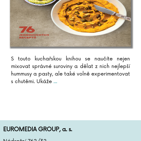
Arthur C. Clarke
Pierre Clostermann
Joel H. Cohen
Rowan Coleman
Christian Cornia
Bernard Cornwell
Jane Corryová
S touto kuchařskou knihou se naučíte nejen
Gilles Delphine Cotteová
mixovat správné suroviny a dělat z nich nejlepší
Matteo Crivellini
hummusy a pasty, ale také volně experimentovat
Iza Czajková
s chutěmi. Ukáže
...
Karel Čapek
Hynek Čermák
Dana Černá
Miroslav Černý
Mateja Črv Sužnik
Sabrina Sue Danielsová
EUROMEDIA GROUP, a. s.
C. Dartevelle