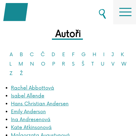
Autoři
A
B
C
Č
D
E
F
G
H
I
J
K
L
M
N
O
P
R
S
Š
T
U
V
W
Z
Ž
Rachel Abbottová
Isabel Allende
Hans Christian Andersen
Emily Anderson
Ina Andresenová
Kate Atkinsonová
Malgorzata Augustynová