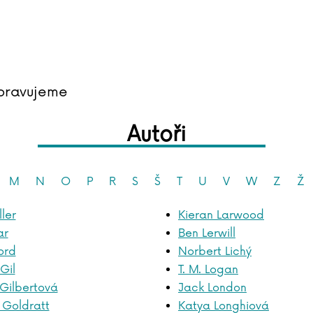
pravujeme
Autoři
M
N
O
P
R
S
Š
T
U
V
W
Z
Ž
ler
Kieran Larwood
ar
Ben Lerwill
ord
Norbert Lichý
Gil
T. M. Logan
 Gilbertová
Jack London
 Goldratt
Katya Longhiová