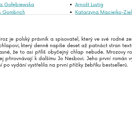
ra Gołębiewska
Arnošt Lustig
s Gombrich
Katarzyna Maciejko-Ziel
niszewsková
Hana Maciuchová
reenlaw
Alena Macurová
eenová
Adéla Macurová
roz je polský právník a spisovatel, který ve své rodné z
ffin
Alžběta Mahdalová
hlapovi, který denně napíše deset až patnáct stran textu
lyáš
Robert Malecki
jasné, že to asi příliš obyčejný chlap nebude. Mrozovy r
ádek
Tom Malmquist
jej přirovnávají k dalšímu Jo Nesbovi. Jeho první román 
 po vydání vystřelila na první příčky žebříku bestsellerů.
field
Mark Manson
ley
Marilyn Manson
Kasia Marciniewicz
h Harari
Jérémy Mariez
Harasimová
Bruno Marion
Havlíček
Natalie Marshall
Hawking
Cordula Martens
jdánek
George R.R. Martin
es
Marta Maruszaková