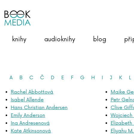
knihy
audioknihy
blog
při
A
B
C
Č
D
E
F
G
H
I
J
K
L
Rachel Abbottová
Maike Gel
Isabel Allende
Petr Geln
Hans Christian Andersen
Clive Giff
Emily Anderson
Wojciech 
Ina Andresenová
Elizabeth
Kate Atkinsonová
Eliyahu M.