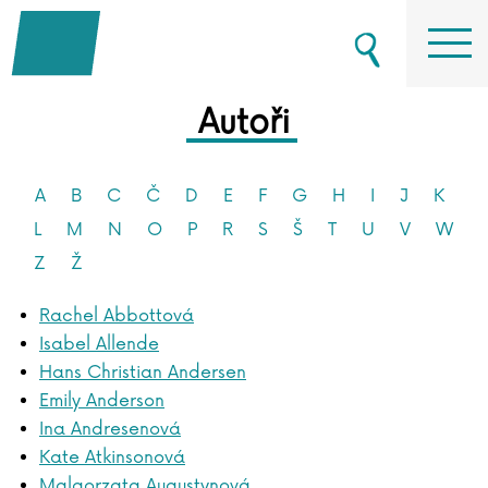
Autoři
A
B
C
Č
D
E
F
G
H
I
J
K
L
M
N
O
P
R
S
Š
T
U
V
W
Z
Ž
Rachel Abbottová
Isabel Allende
Hans Christian Andersen
Emily Anderson
Ina Andresenová
Kate Atkinsonová
Malgorzata Augustynová