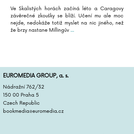
Antoine de Saint-Exupéry
Ve Skalistých horách začíná léto a Caragovy
Lara Dearmanová
závěrečné zkoušky se blíží. Učení mu ale moc
Ester Demjanová
nejde, nedokáže totiž myslet na nic jiného, než
Jutta Diekmann
že brzy nastane Millingův
...
Zbigniew Dobosz
Zuzana Dodoková
Sonja Donnenwirth
Hans-Günther Döring
Zuzana Dostálová
Silja du Mont
EUROMEDIA GROUP, a. s.
Miroslav Dub
Nádražní 762/32
Adolf Dudek
150 00 Praha 5
Radovan Dunaj
Ana Duša
Czech Republic
Jiří Dvořák
bookmedia@euromedia.cz
Helena Dvořáková
Emilia Dziubaková