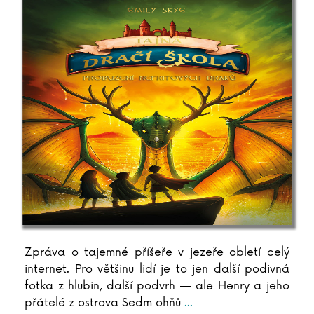
Katja Brandisová
Richard Branson
Sara Brezzi
Otakar Brousek ml.
Marie Bruce
Christiane Brüning
Catherine Bruzzone
Konrad Budzyk
Igor Bukovský
Andrea Cagol
Juan Maneru Cámara
Vito Capezzuto
Claudia Carlsová
Chris Carter
Zpráva o tajemné příšeře v jezeře obletí celý
Manlio Castagna
internet. Pro většinu lidí je to jen další podivná
fotka z hlubin, další podvrh — ale Henry a jeho
Ismael Barriguete Castro
přátelé z ostrova Sedm ohňů
...
Liou Cch´-sin (1)