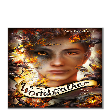
Arthur C. Clarke
Pierre Clostermann
Joel H. Cohen
Rowan Coleman
Christian Cornia
Bernard Cornwell
Jane Corryová
Gilles Delphine Cotteová
Matteo Crivellini
Iza Czajková
Karel Čapek
Hynek Čermák
Dana Černá
Miroslav Černý
Mateja Črv Sužnik
Sabrina Sue Danielsová
C. Dartevelle