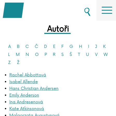
Autoři
A
B
C
Č
D
E
F
G
H
I
J
K
L
M
N
O
P
R
S
Š
T
U
V
W
Z
Ž
Rachel Abbottová
Isabel Allende
Hans Christian Andersen
Emily Anderson
Ina Andresenová
Kate Atkinsonová
Malgorzata Augustynová