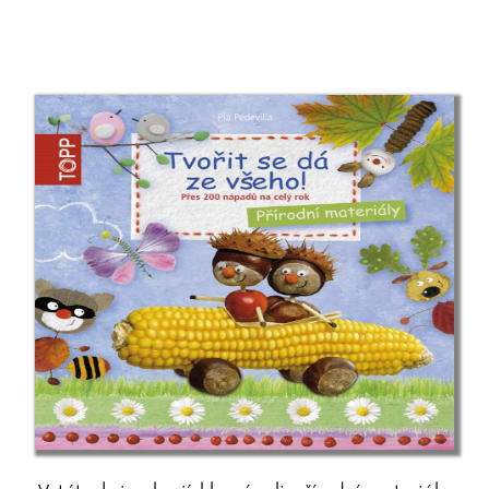
Elke Eder
Suzanne Edwards
Dave Eggers
C. David Elias
Andrea Elsnerová
Scilla Elworthy
Rudolf Farkas
John Farndon
Elena Ferrante
Marieke Ferrari
Lion Feuchtwanger
Richard Phillips Feynman
Michael Fitzgerald
John Flanagan
Gustave Flaubert
Martina Floßdorf
Miloš Forman
Ladislav Frej