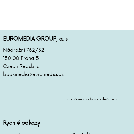
Irena Kaftanová
Sonja Kaiblingerová
Zbigniew Kalina
Josef Kaluža
Hannah Kaner
EUROMEDIA GROUP, a. s.
Jan Karafiát
Miroslav Kasáček
Nádražní 762/32
Sue Kaufmanová
150 00 Praha 5
Gecko Keck
Czech Republic
Katja Kettu
bookmedia@euromedia.cz
Frauke Kiedaisch
Justyna Kieratová
Heather Kilgour
Oznámení o fúzi společnosti
Matthew Kimberley
Stephen King
Tommi Kinnunen
Rychlé odkazy
Joseph Rudyard Kipling