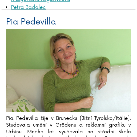
Petra Badalec
James Baldwin
Pia Pedevilla
Liliana Bardijewska
Igor Bareš
Mike Barfield
Marta Bartolj
Agnese Baruzziová
Tereza Bebarová
Jordan Belfort
Václav Bělohradský
Vladislav Beneš
Anna Benning
Adrian Besley
Laurent Binet
Pia Pedevilla žije v Brunecku (Jižní Tyrolsko/Itálie).
Judy Blumeová
Studovala umění v Grödenu a reklamní grafiku v
Emil Boček
Urbinu. Mnoho let vyučovala na střední škole
Paula Bossio