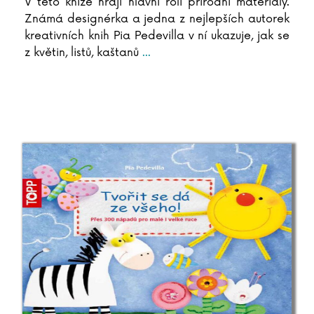
V této knize hrají hlavní roli přírodní materiály.
Sebestian Frenzel
Známá designérka a jedna z nejlepších autorek
Vasil Fridrich
kreativních knih Pia Pedevilla v ní ukazuje, jak se
Ivana Führmann Vízdalová
z květin, listů, kaštanů
...
Ladislav Fuks
Vladimír Fuksa
Pavla Gajdošíková
Jana Ganseforth
Kristina Gehrmann
Aňa Geislerová
Maike Geller
Petr Gelnar
Clive Gifford
Wojciech Gil
Elizabeth Gilbertová
Eliyahu M. Goldratt
Aleksandra Gołębiewska