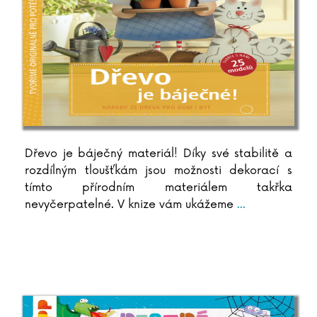
Arthur C. Clarke
Pierre Clostermann
Joel H. Cohen
Rowan Coleman
Christian Cornia
Bernard Cornwell
Jane Corryová
Gilles Delphine Cotteová
Dřevo je báječný materiál! Díky své stabilitě a
Matteo Crivellini
rozdílným tloušťkám jsou možnosti dekorací s
Iza Czajková
tímto přírodním materiálem takřka
Karel Čapek
nevyčerpatelné. V knize vám ukážeme
...
Hynek Čermák
Dana Černá
Miroslav Černý
Mateja Črv Sužnik
Sabrina Sue Danielsová
C. Dartevelle