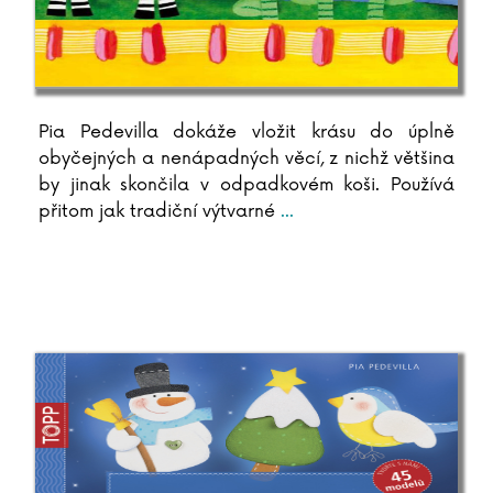
Ernst Hans Gombrich
Maja Graniszewsková
Rachel Greenlaw
Linda Greenová
Rachel Griffin
Pia Pedevilla dokáže vložit krásu do úplně
Michal Gulyáš
obyčejných a nenápadných věcí, z nichž většina
Kryštof Hádek
by jinak skončila v odpadkovém koši. Používá
Chris Hadfield
přitom jak tradiční výtvarné
...
Arthur Hailey
Jan Hájek
Yuval Noah Harari
Markéta Harasimová
Jaroslav Havlíček
Stephen Hawking
Jakub Hejdánek
Jane Heyes
Stephanie Hiekmannová
Napoleon Hill