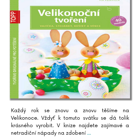
Anna Iglikowska
Walter Isaacson
Klára Issová
Tom Jackson
Michal Jagelka
Alison James
Filip Jančík
Kateřina Janečková
Marta Jas Baran
Kateřina Jasinská
Louise Jensenová
Ivana Jirešová
Tomáš Jirman
Boris Johnson
Každý rok se znovu a znovu těšíme na
Velikonoce. Vždyť k tomuto svátku se dá tolik
Tim Johnston
krásného vyrobit. V knize najdete zajímavé a
Brian Jay Jones
netradiční nápady na zdobení
...
Ewa Jostes