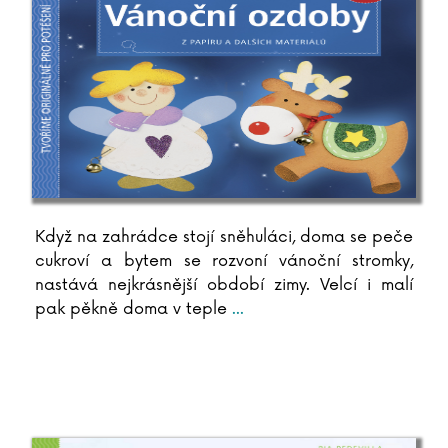
Simo Hiltunen
Peter Hince
Lukáš Hlavica
Jana Holcová
Marek Holý
Renata Honzovičová Volfová
Zbyšek Horák
Milada Horáková
Jorn Lier Horst
Když na zahrádce stojí sněhuláci, doma se peče
Susana Hoslet Barrios
cukroví a bytem se rozvoní vánoční stromky,
Ondřej Hrdina
nastává nejkrásnější období zimy. Velcí i malí
Ľubica Hroncová
pak pěkně doma v teple
...
Vanda Hybnerová
Dana Chodilová
F. Christiane
Agatha Christie
Ivana Chřibková