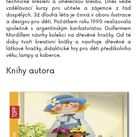
technické kreslení a uměleckou kresbu. Dnes vede
Katja Brandisová
vzdělávací kurzy pro učitele a zájemce z řad
Richard Branson
dospělých. Již dlouhá léta je činná v oboru ilustrace
Sara Brezzi
a designu pro děti. Počátkem roku 1990 realizovala
společně s argentinským karikaturistou Guillermem
Otakar Brousek ml.
Mordillem návrhy kolekcí na dřevěné hračky. Od té
Marie Bruce
doby tvoří kreativní knížky a navrhuje dřevěné a
Christiane Brüning
látkové hračky, didaktické hry pro děti předškolního
Catherine Bruzzone
věku, lampy a koberce.
Konrad Budzyk
Knihy autora
Igor Bukovský
Andrea Cagol
Juan Maneru Cámara
Vito Capezzuto
Claudia Carlsová
Chris Carter
Manlio Castagna
Ismael Barriguete Castro
Liou Cch´-sin (1)