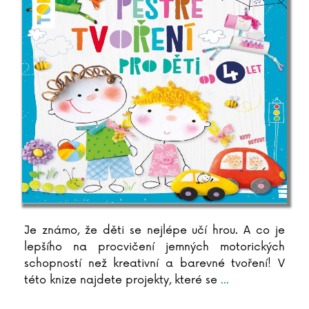
Antoine de Saint-Exupéry
Lara Dearmanová
Ester Demjanová
Jutta Diekmann
Zbigniew Dobosz
Zuzana Dodoková
Sonja Donnenwirth
Hans-Günther Döring
Zuzana Dostálová
Silja du Mont
Miroslav Dub
Adolf Dudek
Radovan Dunaj
Je známo, že děti se nejlépe učí hrou. A co je
Ana Duša
lepšího na procvičení jemných motorických
Jiří Dvořák
schopností než kreativní a barevné tvoření! V
Helena Dvořáková
této knize najdete projekty, které se
...
Emilia Dziubaková