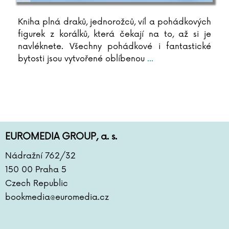
Antoine de Saint-Exupéry
Lara Dearmanová
Kniha plná draků, jednorožců, víl a pohádkových
Ester Demjanová
figurek z korálků, která čekají na to, až si je
Jutta Diekmann
navléknete. Všechny pohádkové i fantastické
Zbigniew Dobosz
bytosti jsou vytvořené oblíbenou
...
Zuzana Dodoková
Sonja Donnenwirth
Hans-Günther Döring
Zuzana Dostálová
Silja du Mont
EUROMEDIA GROUP, a. s.
Miroslav Dub
Adolf Dudek
Nádražní 762/32
Radovan Dunaj
150 00 Praha 5
Ana Duša
Czech Republic
Jiří Dvořák
bookmedia@euromedia.cz
Helena Dvořáková
Emilia Dziubaková