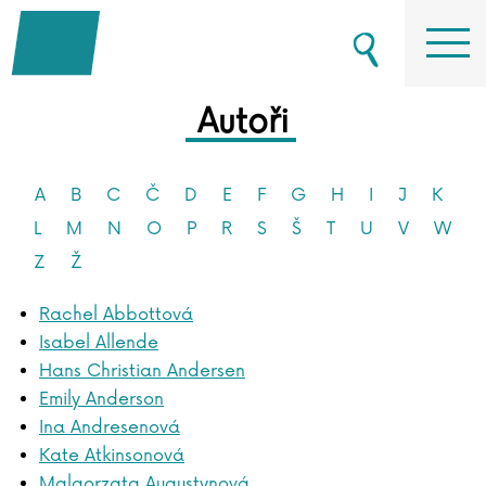
Autoři
A
B
C
Č
D
E
F
G
H
I
J
K
L
M
N
O
P
R
S
Š
T
U
V
W
Z
Ž
Rachel Abbottová
Isabel Allende
Hans Christian Andersen
Emily Anderson
Ina Andresenová
Kate Atkinsonová
Malgorzata Augustynová