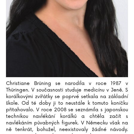
Katja Brandisová
Richard Branson
Sara Brezzi
Otakar Brousek ml.
Marie Bruce
Christiane Brüning
Catherine Bruzzone
Konrad Budzyk
Igor Bukovský
Andrea Cagol
Juan Maneru Cámara
Christiane Brüning se narodila v roce 1987 v
Thüringen. V současnosti studuje medicínu v Jeně. S
Vito Capezzuto
korálkovými zvířátky se poprvé setkala na základní
Claudia Carlsová
škole. Od té doby ji to neustále k tomuto koníčku
Chris Carter
přitahovalo. V roce 2008 se seznámila s japonskou
Manlio Castagna
technikou navlékání korálků a chtěla začít s
Ismael Barriguete Castro
navlékáním půvabných figurek. V Německu však na
ně tenkrát, bohužel, neexistovaly žádné návody.
Liou Cch´-sin (1)