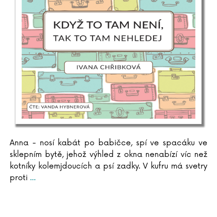
Sebestian Frenzel
Vasil Fridrich
Ivana Führmann Vízdalová
Ladislav Fuks
Vladimír Fuksa
Pavla Gajdošíková
Jana Ganseforth
Kristina Gehrmann
Aňa Geislerová
Maike Geller
Petr Gelnar
Anna - nosí kabát po babičce, spí ve spacáku ve
Clive Gifford
sklepním bytě, jehož výhled z okna nenabízí víc než
kotníky kolemjdoucích a psí zadky. V kufru má svetry
Wojciech Gil
proti
...
Elizabeth Gilbertová
Eliyahu M. Goldratt
Aleksandra Gołębiewska