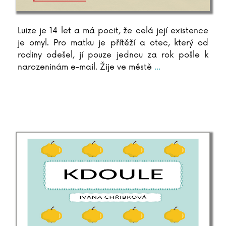
Antoine de Saint-Exupéry
Lara Dearmanová
Ester Demjanová
Luize je 14 let a má pocit, že celá její existence
Jutta Diekmann
je omyl. Pro matku je přítěží a otec, který od
rodiny odešel, jí pouze jednou za rok pošle k
Zbigniew Dobosz
narozeninám e-mail. Žije ve městě
...
Zuzana Dodoková
Sonja Donnenwirth
Hans-Günther Döring
Zuzana Dostálová
Silja du Mont
Miroslav Dub
Adolf Dudek
Radovan Dunaj
Ana Duša
Jiří Dvořák
Helena Dvořáková
Emilia Dziubaková