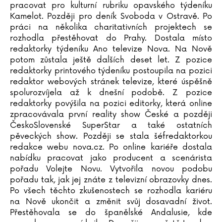
pracovat pro kulturní rubriku opavského týdeníku
Katja Brandisová
Kamelot. Později pro deník Svoboda v Ostravě. Po
Richard Branson
práci na několika charitativních projektech se
Sara Brezzi
rozhodla přestěhovat do Prahy. Dostala místo
Otakar Brousek ml.
redaktorky týdeníku Ano televize Nova. Na Nově
potom zůstala ještě dalších deset let. Z pozice
Marie Bruce
redaktorky printového týdeníku postoupila na pozici
Christiane Brüning
redaktor webových stránek televize, které úspěšně
Catherine Bruzzone
spolurozvíjela až k dnešní podobě. Z pozice
Konrad Budzyk
redaktorky povýšila na pozici editorky, která online
Igor Bukovský
zpracovávala první reality show České a později
Andrea Cagol
ČeskoSlovenské SuperStar a také ostatních
pěveckých show. Později se stala šéfredaktorkou
Juan Maneru Cámara
redakce webu nova.cz. Po online kariéře dostala
Vito Capezzuto
nabídku pracovat jako producent a scenárista
Claudia Carlsová
pořadu Volejte Novu. Vytvořila novou podobu
Chris Carter
pořadu tak, jak jej znáte z televizní obrazovky dnes.
Manlio Castagna
Po všech těchto zkušenostech se rozhodla kariéru
na Nově ukončit a změnit svůj dosavadní život.
Ismael Barriguete Castro
Přestěhovala se do španělské Andalusie, kde
Liou Cch´-sin (1)