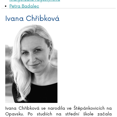
Petra Badalec
James Baldwin
Ivana Chřibková
Liliana Bardijewska
Igor Bareš
Mike Barfield
Marta Bartolj
Agnese Baruzziová
Tereza Bebarová
Jordan Belfort
Václav Bělohradský
Vladislav Beneš
Anna Benning
Adrian Besley
Laurent Binet
Judy Blumeová
Emil Boček
Ivana Chřibková se narodila ve Štěpánkovicích na
Opavsku. Po studiích na střední škole začala
Paula Bossio