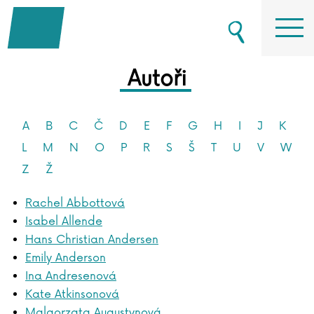
Autoři
A
B
C
Č
D
E
F
G
H
I
J
K
L
M
N
O
P
R
S
Š
T
U
V
W
Z
Ž
Rachel Abbottová
Isabel Allende
Hans Christian Andersen
Emily Anderson
Ina Andresenová
Kate Atkinsonová
Malgorzata Augustynová