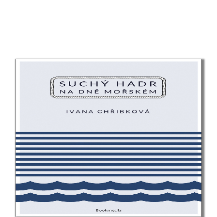
Ernst Hans Gombrich
Maja Graniszewsková
Rachel Greenlaw
Linda Greenová
Rachel Griffin
Michal Gulyáš
Kryštof Hádek
Chris Hadfield
Arthur Hailey
Jan Hájek
Yuval Noah Harari
Markéta Harasimová
Jaroslav Havlíček
Stephen Hawking
Jakub Hejdánek
Jane Heyes
Stephanie Hiekmannová
Napoleon Hill