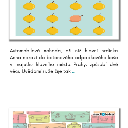
Elke Eder
Suzanne Edwards
Dave Eggers
C. David Elias
Andrea Elsnerová
Scilla Elworthy
Rudolf Farkas
Automobilová nehoda, při níž hlavní hrdinka
John Farndon
Anna narazí do betonového odpadkového koše
Elena Ferrante
v majetku hlavního města Prahy, způsobí dvě
Marieke Ferrari
věci. Uvědomí si, že žije tak
...
Lion Feuchtwanger
Richard Phillips Feynman
Michael Fitzgerald
John Flanagan
Gustave Flaubert
Martina Floßdorf
Miloš Forman
Ladislav Frej