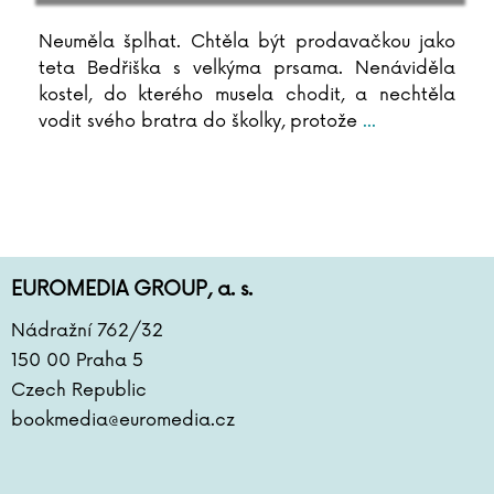
Simo Hiltunen
Neuměla šplhat. Chtěla být prodavačkou jako
Peter Hince
teta Bedřiška s velkýma prsama. Nenáviděla
Lukáš Hlavica
kostel, do kterého musela chodit, a nechtěla
Jana Holcová
vodit svého bratra do školky, protože
...
Marek Holý
Renata Honzovičová Volfová
Zbyšek Horák
Milada Horáková
Jorn Lier Horst
Susana Hoslet Barrios
EUROMEDIA GROUP, a. s.
Ondřej Hrdina
Nádražní 762/32
Ľubica Hroncová
150 00 Praha 5
Vanda Hybnerová
Czech Republic
Dana Chodilová
bookmedia@euromedia.cz
F. Christiane
Agatha Christie
Ivana Chřibková