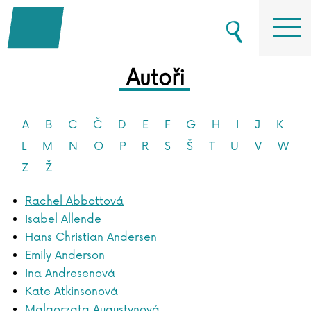
Autoři
A
B
C
Č
D
E
F
G
H
I
J
K
L
M
N
O
P
R
S
Š
T
U
V
W
Z
Ž
Rachel Abbottová
Isabel Allende
Hans Christian Andersen
Emily Anderson
Ina Andresenová
Kate Atkinsonová
Malgorzata Augustynová