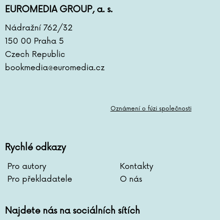
Antoine de Saint-Exupéry
EUROMEDIA GROUP, a. s.
Lara Dearmanová
Nádražní 762/32
Ester Demjanová
150 00 Praha 5
Jutta Diekmann
Zbigniew Dobosz
Czech Republic
Zuzana Dodoková
bookmedia@euromedia.cz
Sonja Donnenwirth
Hans-Günther Döring
Zuzana Dostálová
Oznámení o fúzi společnosti
Silja du Mont
Miroslav Dub
Adolf Dudek
Rychlé odkazy
Radovan Dunaj
Pro autory
Kontakty
Ana Duša
Pro překladatele
O nás
Jiří Dvořák
Helena Dvořáková
Emilia Dziubaková
Najdete nás na sociálních sítích