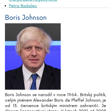
Petra Badalec
James Baldwin
Boris Johnson
Liliana Bardijewska
Igor Bareš
Mike Barfield
Marta Bartolj
Agnese Baruzziová
Tereza Bebarová
Jordan Belfort
Václav Bělohradský
Vladislav Beneš
Anna Benning
Adrian Besley
Laurent Binet
Boris Johnson se narodil v roce 1964.. Britský politik,
Judy Blumeová
celým jménem Alexander Boris de Pfeffel Johnson, je
Emil Boček
od 13. července britským ministrem zahraničí. Je
Paula Bossio