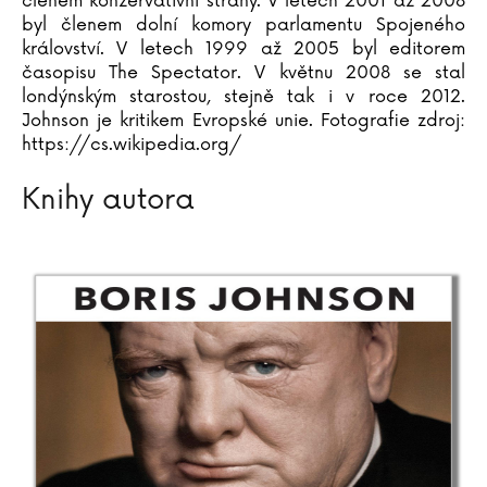
členem konzervativní strany. V letech 2001 až 2008
Katja Brandisová
byl členem dolní komory parlamentu Spojeného
Richard Branson
království. V letech 1999 až 2005 byl editorem
časopisu The Spectator. V květnu 2008 se stal
Sara Brezzi
londýnským starostou, stejně tak i v roce 2012.
Otakar Brousek ml.
Johnson je kritikem Evropské unie. Fotografie zdroj:
Marie Bruce
https://cs.wikipedia.org/
Christiane Brüning
Catherine Bruzzone
Knihy autora
Konrad Budzyk
Igor Bukovský
Andrea Cagol
Juan Maneru Cámara
Vito Capezzuto
Claudia Carlsová
Chris Carter
Manlio Castagna
Ismael Barriguete Castro
Liou Cch´-sin (1)