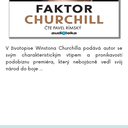
Arthur C. Clarke
Pierre Clostermann
Joel H. Cohen
Rowan Coleman
Christian Cornia
Bernard Cornwell
Jane Corryová
V životopise Winstona Churchilla podává autor se
svým charakteristickým vtipem a pronikavostí
Gilles Delphine Cotteová
podobiznu premiéra, který nebojácně vedl svůj
Matteo Crivellini
národ do boje
...
Iza Czajková
Karel Čapek
Hynek Čermák
Dana Černá
Miroslav Černý
Mateja Črv Sužnik
Sabrina Sue Danielsová
C. Dartevelle