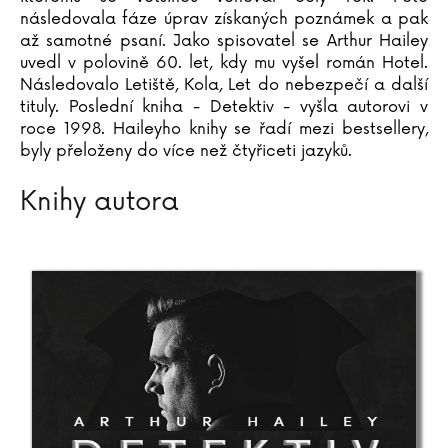
Katja Brandisová
následovala fáze úprav získaných poznámek a pak
až samotné psaní. Jako spisovatel se Arthur Hailey
Richard Branson
uvedl v polovině 60. let, kdy mu vyšel román Hotel.
Sara Brezzi
Následovalo Letiště, Kola, Let do nebezpečí a další
Otakar Brousek ml.
tituly. Poslední kniha - Detektiv - vyšla autorovi v
Marie Bruce
roce 1998. Haileyho knihy se řadí mezi bestsellery,
Christiane Brüning
byly přeloženy do více než čtyřiceti jazyků.
Catherine Bruzzone
Knihy autora
Konrad Budzyk
Igor Bukovský
Andrea Cagol
Juan Maneru Cámara
Vito Capezzuto
Claudia Carlsová
Chris Carter
Manlio Castagna
Ismael Barriguete Castro
Liou Cch´-sin (1)