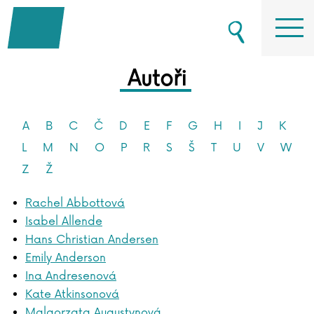
Autoři
A
B
C
Č
D
E
F
G
H
I
J
K
L
M
N
O
P
R
S
Š
T
U
V
W
Z
Ž
Rachel Abbottová
Isabel Allende
Hans Christian Andersen
Emily Anderson
Ina Andresenová
Kate Atkinsonová
Malgorzata Augustynová