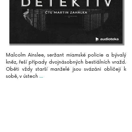
Arthur C. Clarke
Pierre Clostermann
Joel H. Cohen
Rowan Coleman
Christian Cornia
Bernard Cornwell
Jane Corryová
Malcolm Ainslee, seržant miamské policie a bývalý
Gilles Delphine Cotteová
kněz, řeší případy dvojnásobných bestiálních vražd.
Matteo Crivellini
Oběti vždy starší manželé jsou svázáni obličeji k
Iza Czajková
sobě, v ústech
...
Karel Čapek
Hynek Čermák
Dana Černá
Miroslav Černý
Mateja Črv Sužnik
Sabrina Sue Danielsová
C. Dartevelle