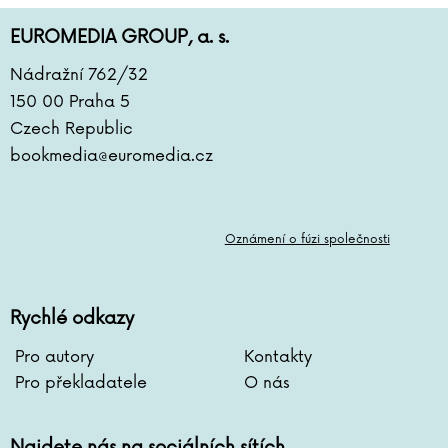
Antoine de Saint-Exupéry
Lara Dearmanová
EUROMEDIA GROUP, a. s.
Ester Demjanová
Nádražní 762/32
Jutta Diekmann
150 00 Praha 5
Zbigniew Dobosz
Czech Republic
Zuzana Dodoková
bookmedia@euromedia.cz
Sonja Donnenwirth
Hans-Günther Döring
Zuzana Dostálová
Silja du Mont
Oznámení o fúzi společnosti
Miroslav Dub
Adolf Dudek
Rychlé odkazy
Radovan Dunaj
Ana Duša
Pro autory
Kontakty
Jiří Dvořák
Pro překladatele
O nás
Helena Dvořáková
Emilia Dziubaková
Najdete nás na sociálních sítích