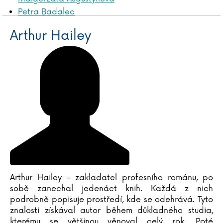
Petra Badalec
James Baldwin
Arthur Hailey
Liliana Bardijewska
Igor Bareš
Mike Barfield
Marta Bartolj
Agnese Baruzziová
Tereza Bebarová
Jordan Belfort
Václav Bělohradský
Vladislav Beneš
Anna Benning
Adrian Besley
Arthur Hailey - zakladatel profesního románu, po
Laurent Binet
sobě zanechal jedenáct knih. Každá z nich
Judy Blumeová
podrobně popisuje prostředí, kde se odehrává. Tyto
Emil Boček
znalosti získával autor během důkladného studia,
Paula Bossio
kterému se většinou věnoval celý rok. Poté