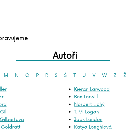
pravujeme
Autoři
M
N
O
P
R
S
Š
T
U
V
W
Z
Ž
ler
Kieran Larwood
ar
Ben Lerwill
ord
Norbert Lichý
Gil
T. M. Logan
 Gilbertová
Jack London
 Goldratt
Katya Longhiová