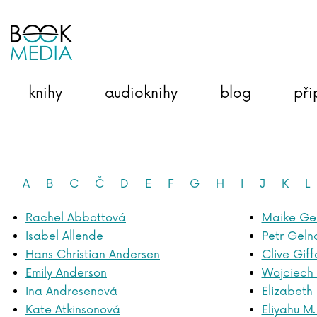
knihy
audioknihy
blog
při
A
B
C
Č
D
E
F
G
H
I
J
K
L
Rachel Abbottová
Maike Gel
Isabel Allende
Petr Geln
Hans Christian Andersen
Clive Giff
Emily Anderson
Wojciech 
Ina Andresenová
Elizabeth
Kate Atkinsonová
Eliyahu M.