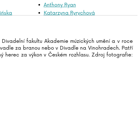
Anthony Ryan
ińska
Katarzyna Ryrychová
Jakub Saic
Tomasz Samojlik
Jitka Saniová
 Divadelní fakultu Akademie múzických umění a v roce
Simon Scarrow
Divadle za branou nebo v Divadle na Vinohradech. Patří
John Searles
lný herec za výkon v Českém rozhlasu. Zdroj fotografie:
Ken Segall
Jitka Severinová
Guido Sgardoli
Lucie Schimmelová
Jasmin Schlaich
Vera Schmidtová
Gudrun Schmitt
Alena Schulz
Ursula Schwab
Jiří Schwarz