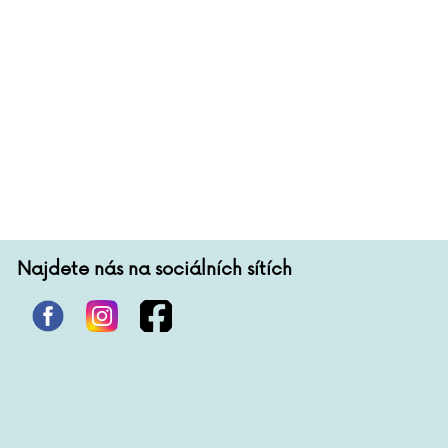
Bram Stoker
Irving Stone
Martin Stránský
Neil Strauss
Gard Sveen
Ivana Svitková
Peter Swanson
Dana Syslová
Jan Szymik
Petr Šabach
MUDr. Tomáš Šebek
Najdete nás na sociálních sítích
Marek Šimíček
Jan Šťastný
Filip Švarc
Vlasta Švejdová
Erik Tabery
Terezie Taberyová
Viktorie Taberyová