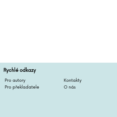
ristie
Dan Millman
ibková
Daniel Miňovský
kowska
Dror Mišani
aacson
Matthew Mockridge
vá
Charles Moore
son
Julian Mosedale
gelka
Remigiusz Mroz
mes
Dhan Gopal Mukerji
ík
Max Narciso
Janečková
Luděk Navara
s Baran
Petr Neskusil
Rychlé odkazy
Jasinská
Marty Neumeier
Pro autory
Kontakty
nsenová
Václav Neužil
Pro překladatele
O nás
ešová
Hana Nevrlá
man
František Niedl
nson
Pascal Nöldner
ton
Jan Novák
 Jones
Klára Nováková