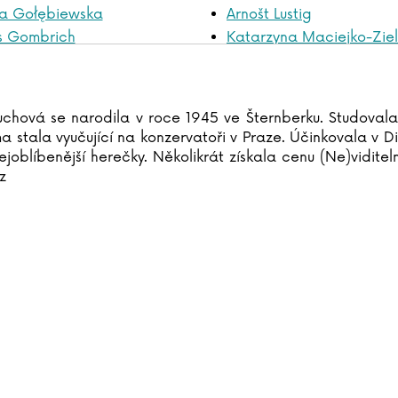
ra Gołębiewska
Arnošt Lustig
s Gombrich
Katarzyna Maciejko-Ziel
niszewsková
Hana Maciuchová
reenlaw
Alena Macurová
eenová
Adéla Macurová
hová se narodila v roce 1945 ve Šternberku. Studovala
ffin
Alžběta Mahdalová
a stala vyučující na konzervatoři v Praze. Účinkovala v 
lyáš
Robert Malecki
ejoblíbenější herečky. Několikrát získala cenu (Ne)vidite
ádek
Tom Malmquist
z
field
Mark Manson
ley
Marilyn Manson
Kasia Marciniewicz
h Harari
Jérémy Mariez
Harasimová
Bruno Marion
Havlíček
Natalie Marshall
Hawking
Cordula Martens
jdánek
George R.R. Martin
es
Marta Maruszaková