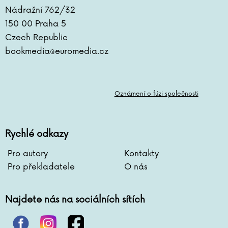
Antoine de Saint-Exupéry
Nádražní 762/32
Lara Dearmanová
150 00 Praha 5
Ester Demjanová
Czech Republic
Jutta Diekmann
bookmedia@euromedia.cz
Zbigniew Dobosz
Zuzana Dodoková
Sonja Donnenwirth
Oznámení o fúzi společnosti
Hans-Günther Döring
Zuzana Dostálová
Silja du Mont
Rychlé odkazy
Miroslav Dub
Adolf Dudek
Pro autory
Kontakty
Radovan Dunaj
Pro překladatele
O nás
Ana Duša
Jiří Dvořák
Najdete nás na sociálních sítích
Helena Dvořáková
Emilia Dziubaková