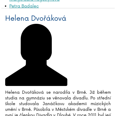
Petra Badalec
James Baldwin
Helena Dvořáková
Liliana Bardijewska
Igor Bareš
Mike Barfield
Marta Bartolj
Agnese Baruzziová
Tereza Bebarová
Jordan Belfort
Václav Bělohradský
Vladislav Beneš
Anna Benning
Adrian Besley
Helena Dvořáková se narodila v Brně. Již během
Laurent Binet
studia na gymnáziu se věnovala divadlu. Po střední
Judy Blumeová
škole studovala Janáčkovu akademii múzických
Emil Boček
umění v Brně. Působila v Městském divadle v Brně a
Paula Bossio
nyní je členkou Divadla v Dlouhé. V roce 2011 byl její