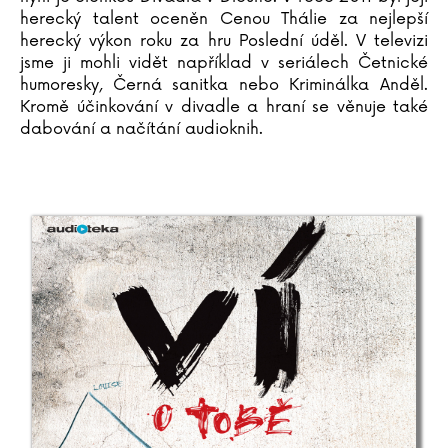
Katja Brandisová
herecký talent oceněn Cenou Thálie za nejlepší
herecký výkon roku za hru Poslední úděl. V televizi
Richard Branson
jsme ji mohli vidět například v seriálech Četnické
Sara Brezzi
humoresky, Černá sanitka nebo Kriminálka Anděl.
Otakar Brousek ml.
Kromě účinkování v divadle a hraní se věnuje také
Marie Bruce
dabování a načítání audioknih.
Christiane Brüning
Catherine Bruzzone
Konrad Budzyk
Igor Bukovský
Andrea Cagol
Juan Maneru Cámara
Vito Capezzuto
Claudia Carlsová
Chris Carter
Manlio Castagna
Ismael Barriguete Castro
Liou Cch´-sin (1)