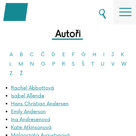
Autoři
A
B
C
Č
D
E
F
G
H
I
J
K
L
M
N
O
P
R
S
Š
T
U
V
W
Z
Ž
Rachel Abbottová
Isabel Allende
Hans Christian Andersen
Emily Anderson
Ina Andresenová
Kate Atkinsonová
Malgorzata Augustynová