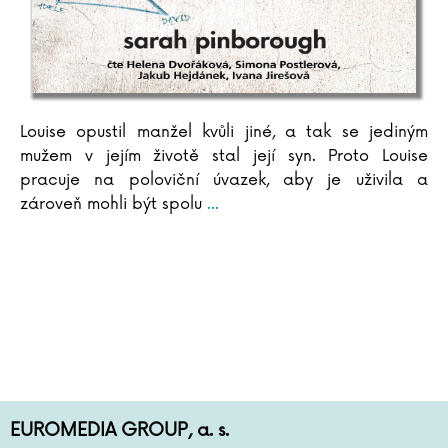
Arthur C. Clarke
Pierre Clostermann
Joel H. Cohen
Rowan Coleman
Christian Cornia
Louise opustil manžel kvůli jiné, a tak se jediným
Bernard Cornwell
mužem v jejím životě stal její syn. Proto Louise
Jane Corryová
pracuje na poloviční úvazek, aby je uživila a
Gilles Delphine Cotteová
zároveň mohli být spolu
...
Matteo Crivellini
Iza Czajková
Karel Čapek
Hynek Čermák
Dana Černá
Miroslav Černý
Mateja Črv Sužnik
Sabrina Sue Danielsová
C. Dartevelle
EUROMEDIA GROUP, a. s.