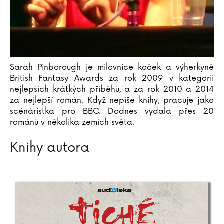
Katja Brandisová
Richard Branson
Sara Brezzi
Otakar Brousek ml.
Marie Bruce
Sarah Pinborough je milovnice koček a výherkyně
Christiane Brüning
British Fantasy Awards za rok 2009 v kategorii
Catherine Bruzzone
nejlepších krátkých příběhů, a za rok 2010 a 2014
Konrad Budzyk
za nejlepší román. Když nepíše knihy, pracuje jako
scénáristka pro BBC. Dodnes vydala přes 20
Igor Bukovský
románů v několika zemích světa.
Andrea Cagol
Juan Maneru Cámara
Knihy autora
Vito Capezzuto
Claudia Carlsová
Chris Carter
Manlio Castagna
Ismael Barriguete Castro
Liou Cch´-sin (1)