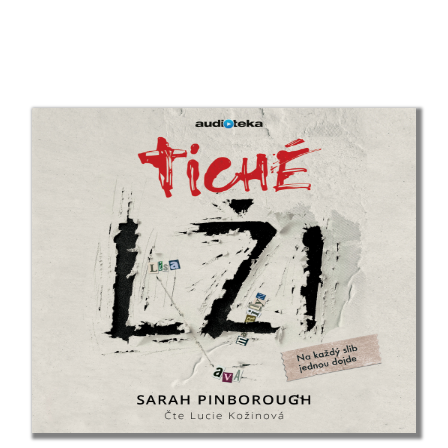
Antoine de Saint-Exupéry
Lara Dearmanová
Ester Demjanová
Jutta Diekmann
Zbigniew Dobosz
Zuzana Dodoková
Sonja Donnenwirth
Hans-Günther Döring
Zuzana Dostálová
Silja du Mont
Miroslav Dub
Adolf Dudek
Radovan Dunaj
Ana Duša
Jiří Dvořák
Helena Dvořáková
Emilia Dziubaková