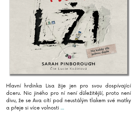
Arthur C. Clarke
Pierre Clostermann
Joel H. Cohen
Rowan Coleman
Christian Cornia
Bernard Cornwell
Jane Corryová
Gilles Delphine Cotteová
Matteo Crivellini
Iza Czajková
Karel Čapek
Hlavní hrdinka Lisa žije jen pro svou dospívající
Hynek Čermák
dceru. Nic jiného pro ní není důležitější, proto není
Dana Černá
divu, že se Ava cítí pod neustálým tlakem své matky
Miroslav Černý
a přeje si více volnosti
...
Mateja Črv Sužnik
Sabrina Sue Danielsová
C. Dartevelle