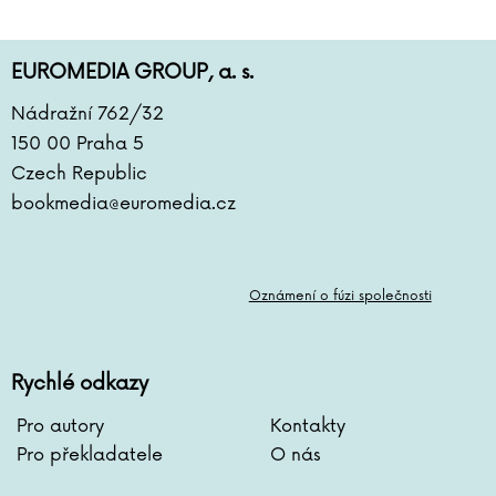
Ernst Hans Gombrich
Maja Graniszewsková
Rachel Greenlaw
EUROMEDIA GROUP, a. s.
Linda Greenová
Nádražní 762/32
Rachel Griffin
Michal Gulyáš
150 00 Praha 5
Kryštof Hádek
Czech Republic
Chris Hadfield
bookmedia@euromedia.cz
Arthur Hailey
Jan Hájek
Yuval Noah Harari
Oznámení o fúzi společnosti
Markéta Harasimová
Jaroslav Havlíček
Stephen Hawking
Rychlé odkazy
Jakub Hejdánek
Pro autory
Kontakty
Jane Heyes
Pro překladatele
O nás
Stephanie Hiekmannová
Napoleon Hill