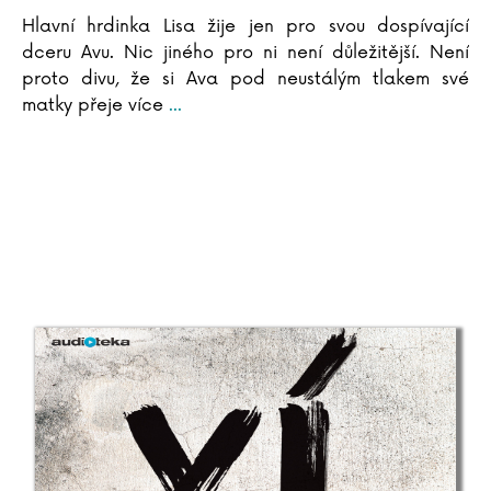
Elke Eder
Hlavní hrdinka Lisa žije jen pro svou dospívající
Suzanne Edwards
dceru Avu. Nic jiného pro ni není důležitější. Není
Dave Eggers
proto divu, že si Ava pod neustálým tlakem své
C. David Elias
matky přeje více
...
Andrea Elsnerová
Scilla Elworthy
Rudolf Farkas
John Farndon
Elena Ferrante
Marieke Ferrari
Lion Feuchtwanger
Richard Phillips Feynman
Michael Fitzgerald
John Flanagan
Gustave Flaubert
Martina Floßdorf
Miloš Forman
Ladislav Frej