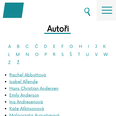
Autoři
A
B
C
Č
D
E
F
G
H
I
J
K
L
M
N
O
P
R
S
Š
T
U
V
W
Z
Ž
Rachel Abbottová
Isabel Allende
Hans Christian Andersen
Emily Anderson
Ina Andresenová
Kate Atkinsonová
Malgorzata Augustynová