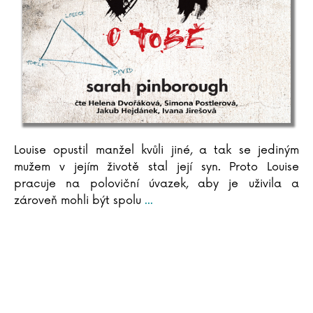
Sebestian Frenzel
Vasil Fridrich
Ivana Führmann Vízdalová
Ladislav Fuks
Vladimír Fuksa
Pavla Gajdošíková
Jana Ganseforth
Kristina Gehrmann
Louise opustil manžel kvůli jiné, a tak se jediným
Aňa Geislerová
mužem v jejím životě stal její syn. Proto Louise
pracuje na poloviční úvazek, aby je uživila a
Maike Geller
zároveň mohli být spolu
...
Petr Gelnar
Clive Gifford
Wojciech Gil
Elizabeth Gilbertová
Eliyahu M. Goldratt
Aleksandra Gołębiewska