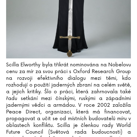
Katja Brandisová
Richard Branson
Sara Brezzi
Otakar Brousek ml.
Marie Bruce
Christiane Brüning
Catherine Bruzzone
Konrad Budzyk
Scilla Elworthy byla třikrát nominována na Nobelovu
Igor Bukovský
cenu za mír za svou práci s Oxford Research Group
Andrea Cagol
na rozvoji efektivního dialogu mezi těmi, kdo
rozhodují o použití jaderných zbraní na celém světě,
Juan Maneru Cámara
a jejich kritiky. Šlo o práci, která zahrnovala také
Vito Capezzuto
řadu setkání mezi čínskými, ruskými a západními
Claudia Carlsová
jadernými vědci a armádou. V roce 2002 založila
Chris Carter
Peace Direct, organizaci, která má financovat,
Manlio Castagna
propagovat a učit se od místních budovatelů míru v
Ismael Barriguete Castro
oblastech konfliktu. Scilla je členkou rady World
Future Council (Světová rada budoucnosti) a
Liou Cch´-sin (1)