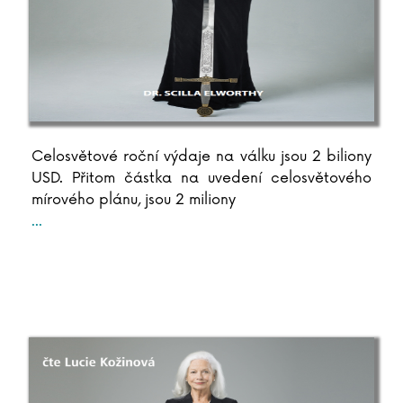
Antoine de Saint-Exupéry
Lara Dearmanová
Ester Demjanová
Jutta Diekmann
Zbigniew Dobosz
Zuzana Dodoková
Sonja Donnenwirth
Celosvětové roční výdaje na válku jsou 2 biliony
Hans-Günther Döring
USD. Přitom částka na uvedení celosvětového
Zuzana Dostálová
mírového plánu, jsou 2 miliony
Silja du Mont
...
Miroslav Dub
Adolf Dudek
Radovan Dunaj
Ana Duša
Jiří Dvořák
Helena Dvořáková
Emilia Dziubaková