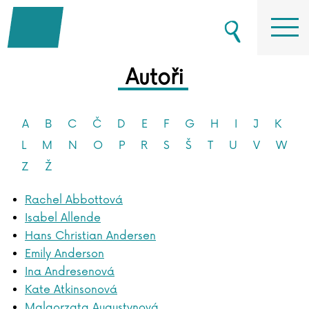
Autoři
A
B
C
Č
D
E
F
G
H
I
J
K
L
M
N
O
P
R
S
Š
T
U
V
W
Z
Ž
Rachel Abbottová
Isabel Allende
Hans Christian Andersen
Emily Anderson
Ina Andresenová
Kate Atkinsonová
Malgorzata Augustynová