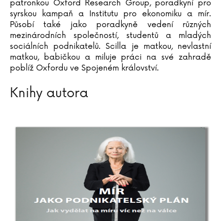
patronkou Oxford Research Group, poradkyní pro
Arthur C. Clarke
syrskou kampaň a Institutu pro ekonomiku a mír.
Pierre Clostermann
Působí také jako poradkyně vedení různých
Joel H. Cohen
mezinárodních společností, studentů a mladých
Rowan Coleman
sociálních podnikatelů. Scilla je matkou, nevlastní
matkou, babičkou a miluje práci na své zahradě
Christian Cornia
poblíž Oxfordu ve Spojeném království.
Bernard Cornwell
Jane Corryová
Knihy autora
Gilles Delphine Cotteová
Matteo Crivellini
Iza Czajková
Karel Čapek
Hynek Čermák
Dana Černá
Miroslav Černý
Mateja Črv Sužnik
Sabrina Sue Danielsová
C. Dartevelle