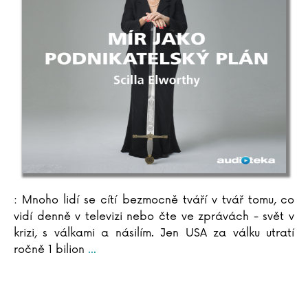
Elke Eder
Suzanne Edwards
Dave Eggers
C. David Elias
Andrea Elsnerová
Scilla Elworthy
Rudolf Farkas
John Farndon
Elena Ferrante
Marieke Ferrari
Lion Feuchtwanger
Richard Phillips Feynman
: Mnoho lidí se cítí bezmocně tváří v tvář tomu, co
Michael Fitzgerald
vidí denně v televizi nebo čte ve zprávách - svět v
John Flanagan
krizi, s válkami a násilím. Jen USA za válku utratí
ročně 1 bilion
...
Gustave Flaubert
Martina Floßdorf
Miloš Forman
Ladislav Frej