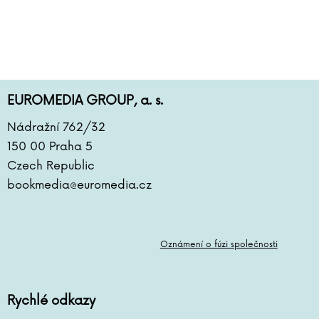
Sebestian Frenzel
Vasil Fridrich
Ivana Führmann Vízdalová
Ladislav Fuks
Vladimír Fuksa
EUROMEDIA GROUP, a. s.
Pavla Gajdošíková
Jana Ganseforth
Nádražní 762/32
Kristina Gehrmann
150 00 Praha 5
Aňa Geislerová
Czech Republic
bookmedia@euromedia.cz
Maike Geller
Petr Gelnar
Clive Gifford
Wojciech Gil
Oznámení o fúzi společnosti
Elizabeth Gilbertová
Eliyahu M. Goldratt
Rychlé odkazy
Aleksandra Gołębiewska