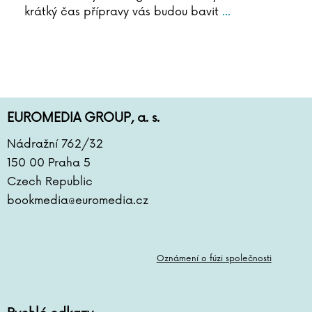
Arthur C. Clarke
krátký čas přípravy vás budou bavit
...
Pierre Clostermann
Joel H. Cohen
Rowan Coleman
Christian Cornia
Bernard Cornwell
EUROMEDIA GROUP, a. s.
Jane Corryová
Gilles Delphine Cotteová
Nádražní 762/32
Matteo Crivellini
150 00 Praha 5
Iza Czajková
Czech Republic
Karel Čapek
bookmedia@euromedia.cz
Hynek Čermák
Dana Černá
Miroslav Černý
Oznámení o fúzi společnosti
Mateja Črv Sužnik
Sabrina Sue Danielsová
C. Dartevelle