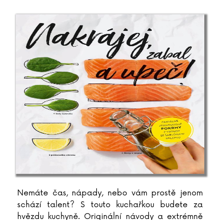
Katja Brandisová
Richard Branson
Sara Brezzi
Otakar Brousek ml.
Marie Bruce
Christiane Brüning
Catherine Bruzzone
Konrad Budzyk
Igor Bukovský
Andrea Cagol
Juan Maneru Cámara
Vito Capezzuto
Claudia Carlsová
Chris Carter
Manlio Castagna
Nemáte čas, nápady, nebo vám prostě jenom
Ismael Barriguete Castro
schází talent? S touto kuchařkou budete za
Liou Cch´-sin (1)
hvězdu kuchyně. Originální návody a extrémně