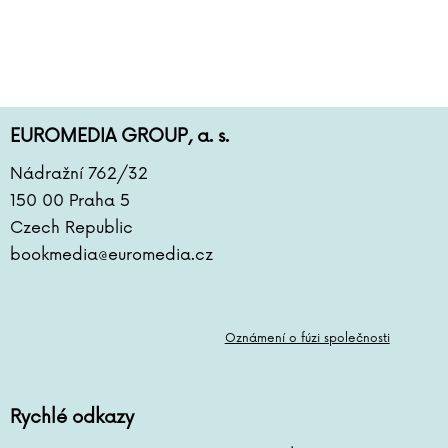
Arthur C. Clarke
Pierre Clostermann
Joel H. Cohen
Rowan Coleman
Christian Cornia
EUROMEDIA GROUP, a. s.
Bernard Cornwell
Jane Corryová
Nádražní 762/32
Gilles Delphine Cotteová
150 00 Praha 5
Matteo Crivellini
Czech Republic
Iza Czajková
bookmedia@euromedia.cz
Karel Čapek
Hynek Čermák
Dana Černá
Oznámení o fúzi společnosti
Miroslav Černý
Mateja Črv Sužnik
Sabrina Sue Danielsová
Rychlé odkazy
C. Dartevelle