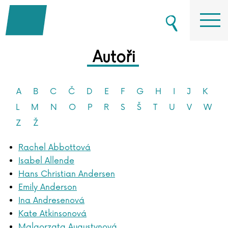
Autoři
A
B
C
Č
D
E
F
G
H
I
J
K
L
M
N
O
P
R
S
Š
T
U
V
W
Z
Ž
Rachel Abbottová
Isabel Allende
Hans Christian Andersen
Emily Anderson
Ina Andresenová
Kate Atkinsonová
Malgorzata Augustynová