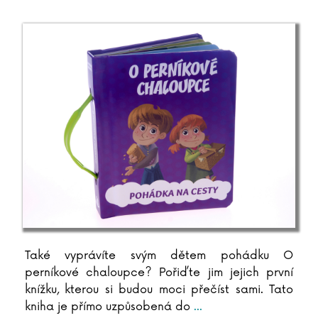
Katja Brandisová
Richard Branson
Sara Brezzi
Otakar Brousek ml.
Marie Bruce
Christiane Brüning
Catherine Bruzzone
Konrad Budzyk
Igor Bukovský
Andrea Cagol
Juan Maneru Cámara
Vito Capezzuto
Claudia Carlsová
Chris Carter
Také vyprávíte svým dětem pohádku O
Manlio Castagna
perníkové chaloupce? Pořiďte jim jejich první
knížku, kterou si budou moci přečíst sami. Tato
Ismael Barriguete Castro
kniha je přímo uzpůsobená do
...
Liou Cch´-sin (1)